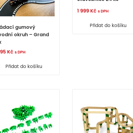
1 999
Kč
s DPH
Přidat do košíku
ládací gumový
vodní okruh – Grand
x
495
Kč
s DPH
Přidat do košíku