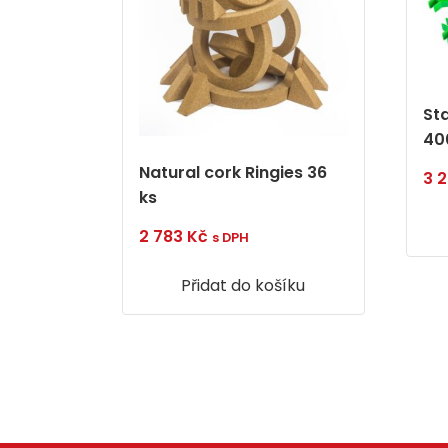
St
40
Natural cork Ringies 36
3 
ks
2 783
Kč
s DPH
Přidat do košíku