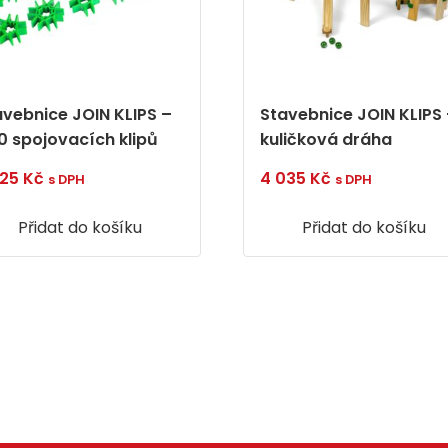
avebnice JOIN KLIPS –
Stavebnice JOIN KLIPS
0 spojovacích klipů
kuličková dráha
225
Kč
4 035
Kč
s DPH
s DPH
Přidat do košíku
Přidat do košíku