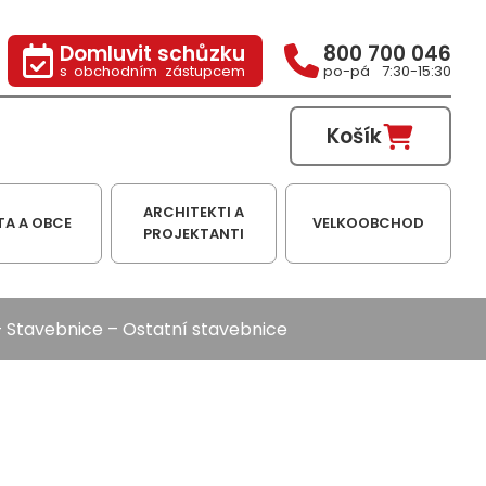
Domluvit schůzku
800 700 046
s obchodním zástupcem
po-pá 7:30-15:30
Košík
ARCHITEKTI A
TA A OBCE
VELKOOBCHOD
PROJEKTANTI
–
Stavebnice
– Ostatní stavebnice