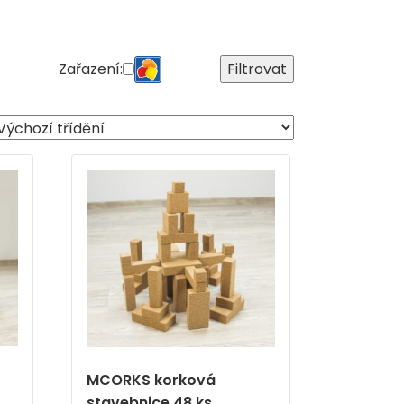
Zařazení:
Filtrovat
MCORKS korková
stavebnice 48 ks