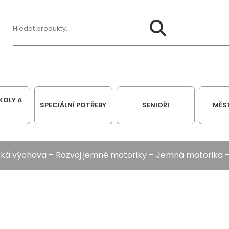
Hledat:
KOLY A
SPECIÁLNÍ POTŘEBY
SENIOŘI
MĚS
cká výchova
–
Rozvoj jemné motoriky
–
Jemná motorika