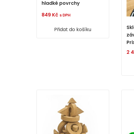
hladké povrchy
849
Kč
s DPH
Sk
Přidat do košíku
zá
Pri
2 