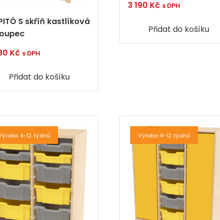
3 190
Kč
s DPH
PITÓ S skříň kastlíková
Přidat do košíku
sloupec
880
Kč
s DPH
Přidat do košíku
Výroba 4-12. týdnů
Výroba 4-12. týdnů