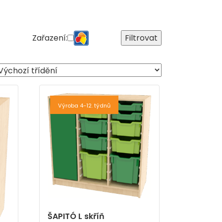
Zařazení:
Filtrovat
Výroba 4-12. týdnů
ŠAPITÓ L skříň