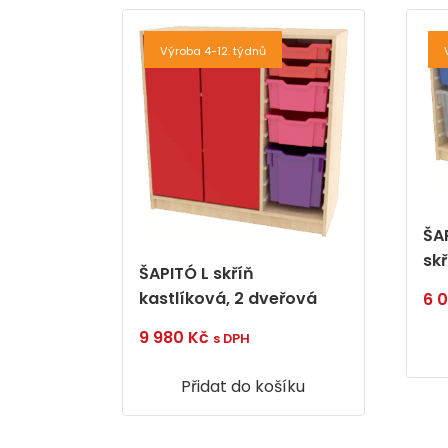
Výroba 4-12. týdnů
ŠA
sk
ŠAPITÓ L skříň
kastlíková, 2 dveřová
6 
9 980
Kč
s DPH
Přidat do košíku