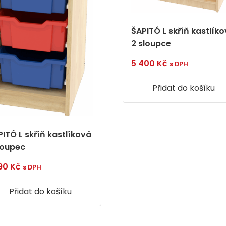
ŠAPITÓ L skříň kastlík
2 sloupce
5 400
Kč
s DPH
Přidat do košíku
PITÓ L skříň kastlíková
sloupec
190
Kč
s DPH
Přidat do košíku