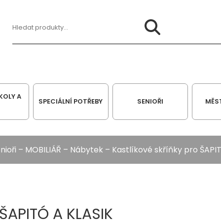
Hledat:
KOLY A
SPECIÁLNÍ POTŘEBY
SENIOŘI
MĚS
nioři
–
MOBILIÁŘ
–
Nábytek
– Kastlíkové skříňky pro ŠAPI
 ŠAPITÓ A KLASIK