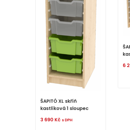
ŠA
ka
6 
ŠAPITÓ XL skříň
kastlíková 1 sloupec
3 690
Kč
s DPH