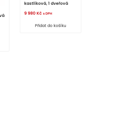
kastlíková, 1 dveřová
9 980
Kč
s DPH
ová
Přidat do košíku