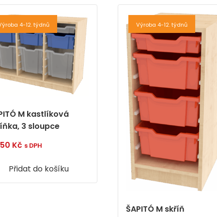
Výroba 4-12. týdnů
Výroba 4-12. týdnů
PITÓ M kastlíková
říňka, 3 sloupce
050
Kč
s DPH
Přidat do košíku
ŠAPITÓ M skříň