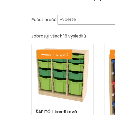
Počet hráčů:
Zobrazuji všech 16 výsledků
Výroba 4-12. týdnů
ŠAPITÓ L kastlíková