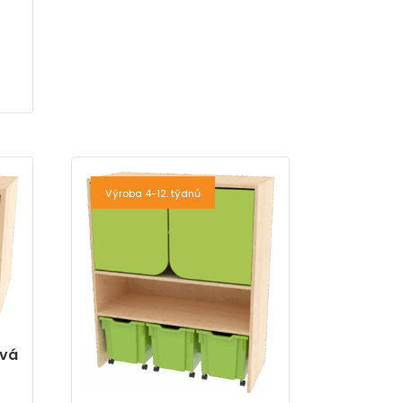
Výroba 4-12. týdnů
ová