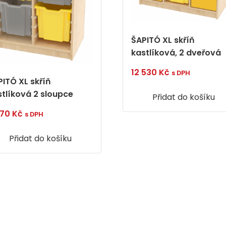
ŠAPITÓ XL skříň
kastlíková, 2 dveřová
12 530
Kč
s DPH
PITÓ XL skříň
stlíková 2 sloupce
Přidat do košíku
270
Kč
s DPH
Přidat do košíku