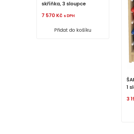
skříňka, 3 sloupce
7 570
Kč
s DPH
Přidat do košíku
ŠA
1 
3 