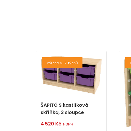
Výroba 4-12. týdnů
ŠAPITÓ S kastlíková
skříňka, 3 sloupce
4 520
Kč
s DPH