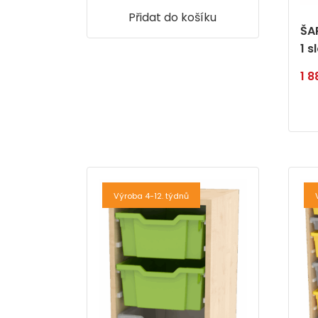
Přidat do košíku
ŠA
1 
1 
Výroba 4-12. týdnů