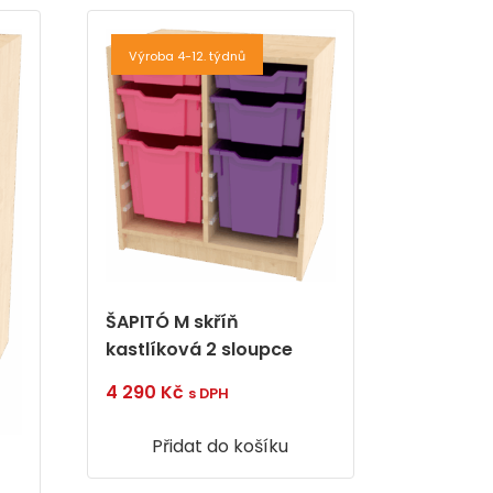
Výroba 4-12. týdnů
ŠAPITÓ M skříň
kastlíková 2 sloupce
4 290
Kč
s DPH
Přidat do košíku