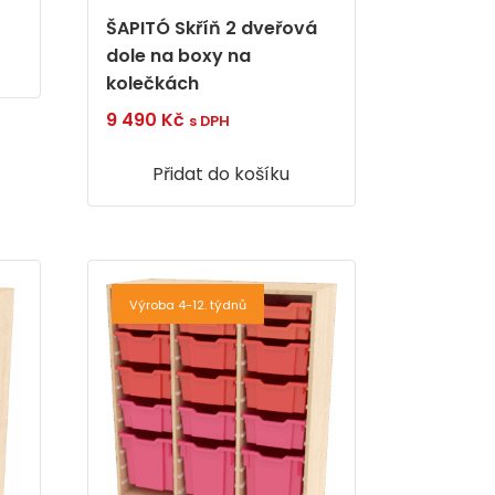
ŠAPITÓ Skříň 2 dveřová
dole na boxy na
kolečkách
9 490
Kč
s DPH
Přidat do košíku
Výroba 4-12. týdnů