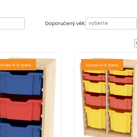
Doporučený věk:
Výroba 4-12. týdnů
Výroba 4-12. týdnů