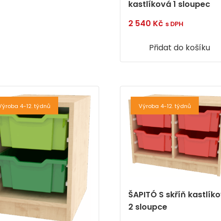
kastlíková 1 sloupec
2 540
Kč
s DPH
Přidat do košíku
Výroba 4-12. týdnů
Výroba 4-12. týdnů
ŠAPITÓ S skříň kastlík
2 sloupce