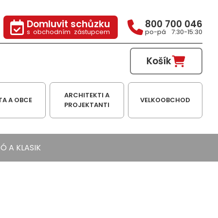
Domluvit schůzku
800 700 046
s obchodním zástupcem
po-pá 7:30-15:30
Košík
ARCHITEKTI A
TA A OBCE
VELKOOBCHOD
PROJEKTANTI
TÓ A KLASIK