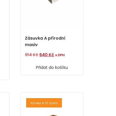
Zásuvka A přírodní
masiv
Původní
Aktuální
914
Kč
640
Kč
s DPH
í
cena
cena
Přidat do košíku
byla:
je:
914 Kč.
640 Kč.
Výroba 4-12. týdnů