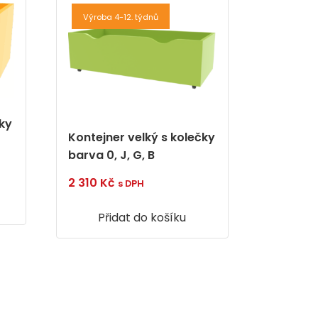
Výroba 4-12. týdnů
ky
Kontejner velký s kolečky
barva 0, J, G, B
2 310
Kč
s DPH
Přidat do košíku