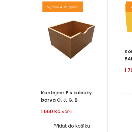
Výroba 4-12. týdnů
Ko
BA
1 
Kontejner F s kolečky
barva O, J, G, B
1 560
Kč
s DPH
Přidat do košíku