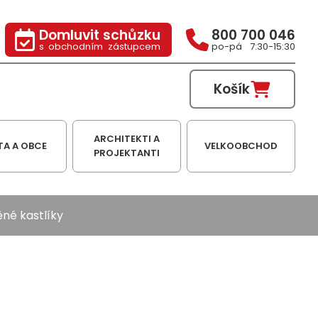
Domluvit schůzku
800 700 046
s obchodním zástupcem
po-pá 7:30-15:30
Košík
ARCHITEKTI A
TA A OBCE
VELKOOBCHOD
PROJEKTANTI
né kastlíky