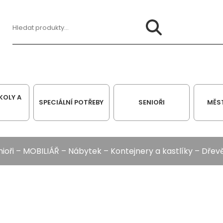
Hledat:
KOLY A
SPECIÁLNÍ POTŘEBY
SENIOŘI
MĚS
ioři
–
MOBILIÁŘ
–
Nábytek
–
Kontejnery a kastlíky
– Dřevě