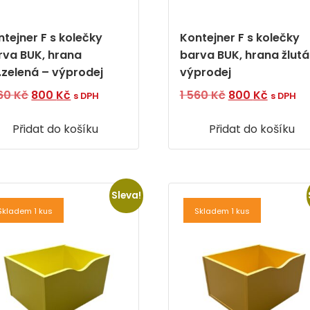
ntejner F s kolečky
Kontejner F s kolečky
rva BUK, hrana
barva BUK, hrana žlutá
.zelená – výprodej
výprodej
Původní
Aktuální
Původní
Aktuáln
560
Kč
800
Kč
1 560
Kč
800
Kč
s DPH
s DPH
cena
cena
cena
cena
Přidat do košíku
byla:
je:
Přidat do košíku
byla:
je:
1
800 Kč.
1
800 Kč.
560 Kč.
560 Kč.
Sleva!
Skladem 1 kus
Skladem 1 kus