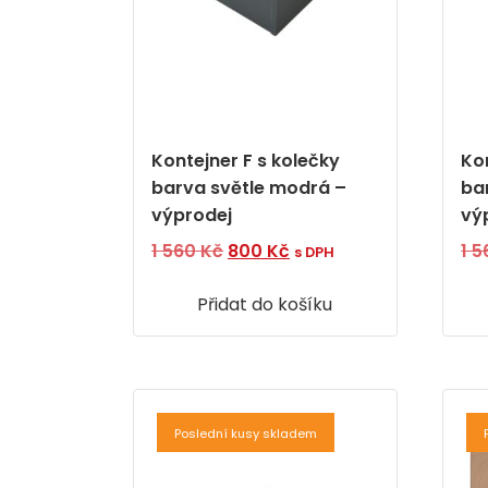
Kontejner F s kolečky
Ko
barva světle modrá –
bar
výprodej
vý
Původní
Aktuální
1 560
Kč
800
Kč
1 
s DPH
cena
cena
Přidat do košíku
byla:
je:
1
800 Kč.
560 Kč.
Poslední kusy skladem