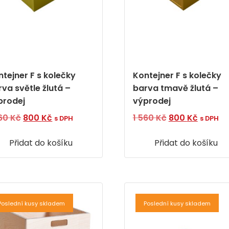
ntejner F s kolečky
Kontejner F s kolečky
va světle žlutá –
barva tmavě žlutá –
prodej
výprodej
Původní
Aktuální
Původní
Aktuáln
560
Kč
800
Kč
1 560
Kč
800
Kč
s DPH
s DPH
cena
cena
cena
cena
Přidat do košíku
byla:
je:
Přidat do košíku
byla:
je:
1
800 Kč.
1
800 Kč.
560 Kč.
560 Kč.
Poslední kusy skladem
Poslední kusy skladem