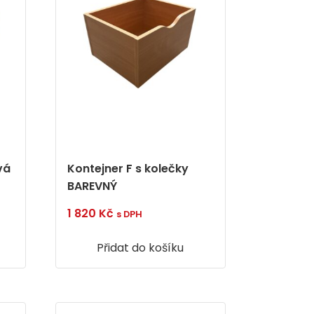
vá
Kontejner F s kolečky
BAREVNÝ
1 820
Kč
s DPH
Přidat do košíku