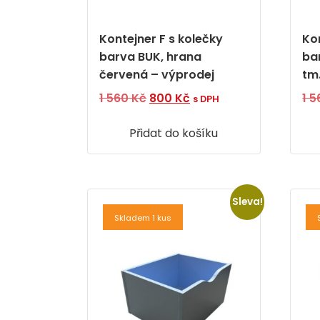
Kontejner F s kolečky
Ko
barva BUK, hrana
ba
červená – výprodej
tm
Původní
Aktuální
1 560
Kč
800
Kč
1 
s DPH
cena
cena
Přidat do košíku
byla:
je:
1
800 Kč.
560 Kč.
Sleva!
Skladem 1 kus