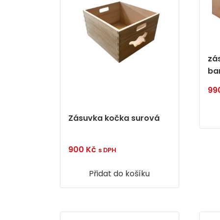
zá
ba
99
Zásuvka kočka surová
900
Kč
s DPH
Přidat do košíku