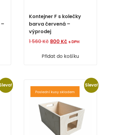
Kontejner F s kolečky
 –
barva červená –
výprodej
í
Původní
Aktuální
1 560
Kč
800
Kč
s DPH
cena
cena
Přidat do košíku
byla:
je:
1
800 Kč.
560 Kč.
Sleva!
Sleva!
Poslední kusy skladem