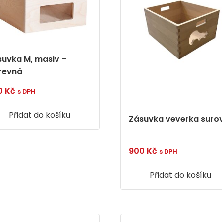
suvka M, masiv –
revná
0
Kč
s DPH
Přidat do košíku
Zásuvka veverka suro
900
Kč
s DPH
Přidat do košíku