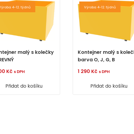
Výroba 4-12. týdnů
Výroba 4-12. týdnů
ntejner malý s kolečky
Kontejner malý s koleč
REVNÝ
barva O, J, G, B
700
Kč
1 290
Kč
s DPH
s DPH
Přidat do košíku
Přidat do košíku