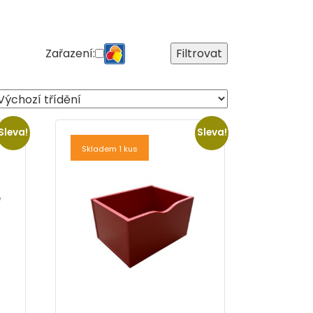
Zařazení:
Filtrovat
Sleva!
Sleva!
Skladem 1 kus