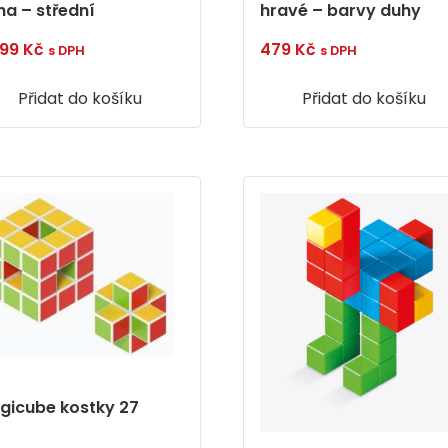
ha – střední
hravé – barvy duhy
399
Kč
479
Kč
s DPH
s DPH
Přidat do košíku
Přidat do košíku
gicube kostky 27