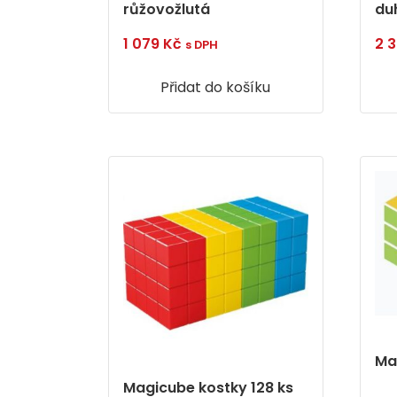
růžovožlutá
du
1 079
Kč
2 
s DPH
Přidat do košíku
Ma
Magicube kostky 128 ks