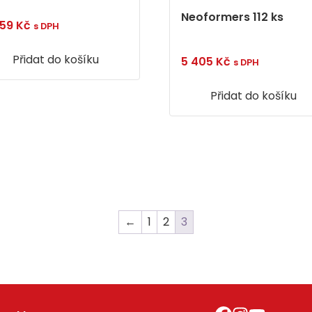
Neoformers 112 ks
759
Kč
s DPH
Přidat do košíku
5 405
Kč
s DPH
Přidat do košíku
←
1
2
3