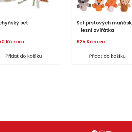
chyňský set
Set prstových maňás
– lesní zvířátka
650
Kč
625
Kč
s DPH
s DPH
Přidat do košíku
Přidat do košíku