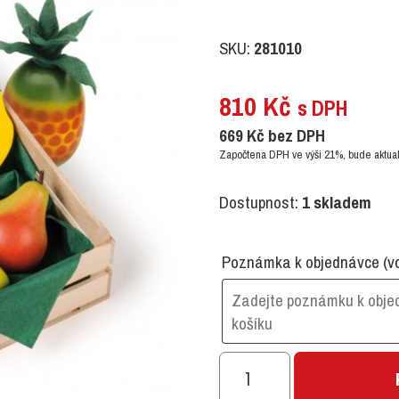
SKU:
281010
810
Kč
s DPH
669
Kč
bez DPH
Započtena DPH ve výši 21%, bude aktual
Dostupnost:
1 skladem
Poznámka k objednávce
(v
BEDNIČKA
OVOCE