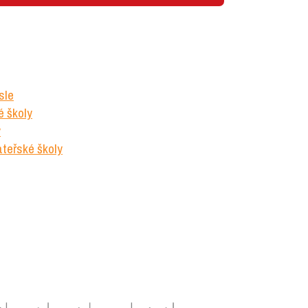
sle
é školy
y
teřské školy