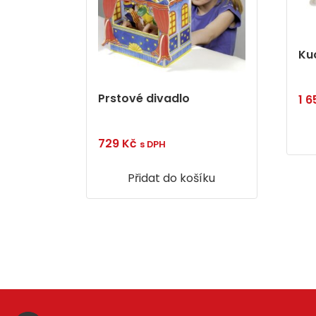
Ku
Prstové divadlo
1 
729
Kč
s DPH
Přidat do košíku