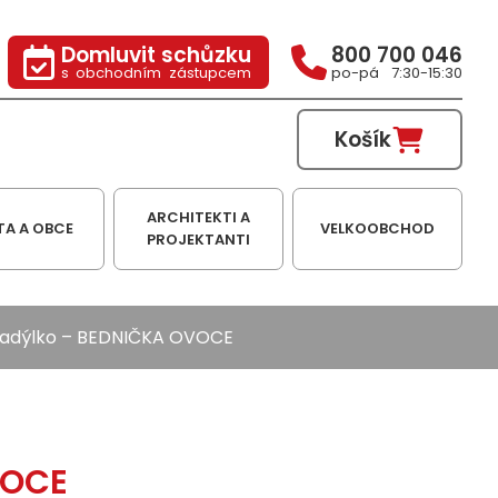
Domluvit schůzku
800 700 046
s obchodním zástupcem
po-pá 7:30-15:30
Košík
ARCHITEKTI A
TA A OBCE
VELKOOBCHOD
PROJEKTANTI
adýlko
– BEDNIČKA OVOCE
VOCE