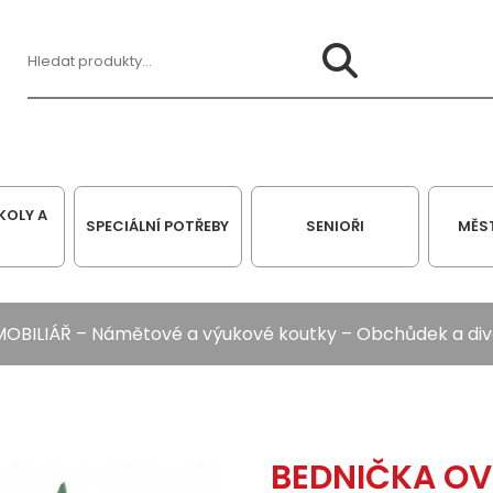
Hledat:
KOLY A
SPECIÁLNÍ POTŘEBY
SENIOŘI
MĚS
MOBILIÁŘ
–
Námětové a výukové koutky
–
Obchůdek a div
BEDNIČKA O