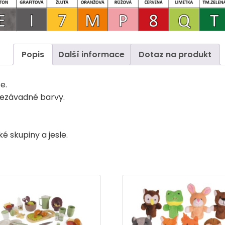
Popis
Další informace
Dotaz na produkt
e.
 nezávadné barvy.
é skupiny a jesle.