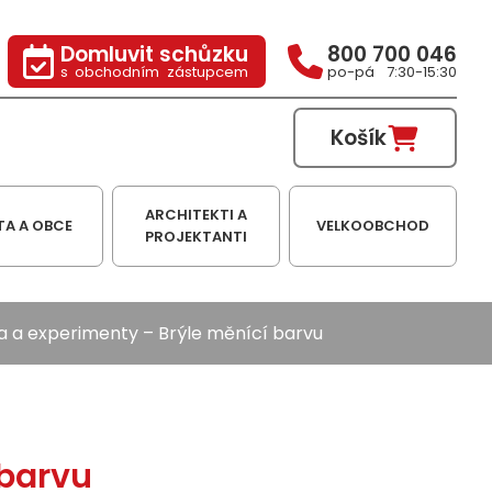
Domluvit schůzku
800 700 046
s obchodním zástupcem
po-pá 7:30-15:30
Košík
ARCHITEKTI A
TA A OBCE
VELKOOBCHOD
PROJEKTANTI
a a experimenty
– Brýle měnící barvu
 barvu