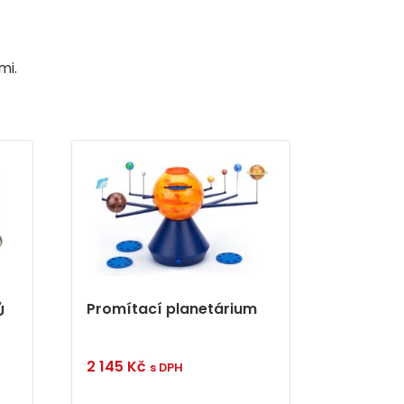
mi.
Promítací planetárium
Ů
2 145
Kč
s DPH