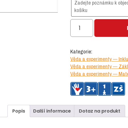
Brýle
měnící
barvu
množství
Kategorie:
Věda a experimenty — Inkl
Věda a experimenty — Zákl
Věda a experimenty — Mate
Popis
Další informace
Dotaz na produkt