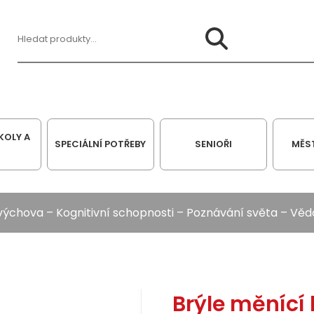
Hledat:
KOLY A
SPECIÁLNÍ POTŘEBY
SENIOŘI
MĚS
 výchova
–
Kognitivní schopnosti
–
Poznávání světa
–
Věd
Brýle měnící