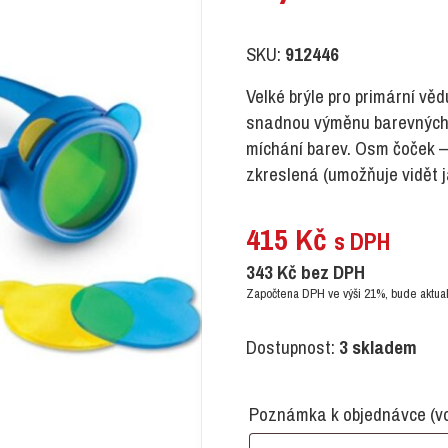
SKU:
912446
Velké brýle pro primární věd
snadnou výměnu barevných č
míchání barev. Osm čoček –
zkreslená (umožňuje vidět 
415
Kč
s DPH
343
Kč
bez DPH
Započtena DPH ve výši 21%, bude aktual
Dostupnost:
3 skladem
Poznámka k objednávce
(v