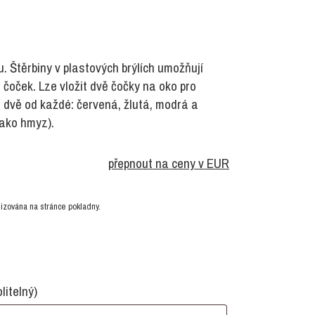
u. Štěrbiny v plastových brýlích umožňují
oček. Lze vložit dvě čočky na oko pro
 dvě od každé: červená, žlutá, modrá a
jako hmyz).
přepnout na ceny v EUR
izována na stránce pokladny.
olitelný)