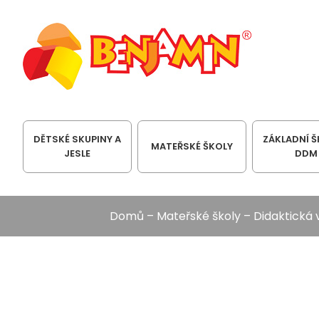
DĚTSKÉ SKUPINY A
ZÁKLADNÍ Š
MATEŘSKÉ ŠKOLY
JESLE
DDM
Domů
–
Mateřské školy
–
Didaktická