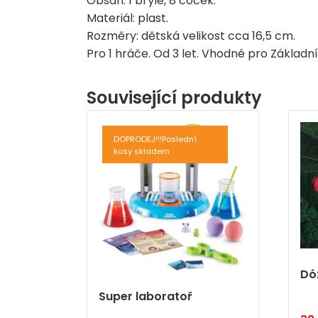
Obsah: 1 brýle, 8 čoček.
Materiál: plast.
Rozměry: dětská velikost cca 16,5 cm.
Pro 1 hráče. Od 3 let. Vhodné pro Základn
Související produkty
DOPRODEJ!!!Poslední
kusy skladem
Dó
Super laboratoř