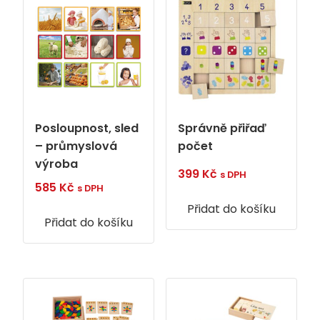
Posloupnost, sled
Správně přiřaď
– průmyslová
počet
výroba
399
Kč
s DPH
585
Kč
s DPH
Přidat do košíku
Přidat do košíku