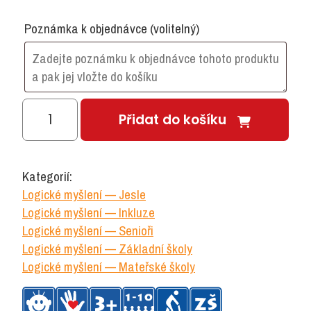
Poznámka k objednávce
(volitelný)
Denní
Přidat do košíku
návyky
množství
Kategorií:
Logické myšlení — Jesle
Logické myšlení — Inkluze
Logické myšlení — Senioři
Logické myšlení — Základní školy
Logické myšlení — Mateřské školy