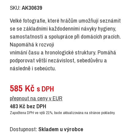
SKU:
AK30639
Velké fotografie, které hráčům umožňují seznámit
se se základními každodenními návyky hygieny,
samostatnosti a spolupráce při domácích pracích.
Napomáhá k rozvoji
vnímání času a hronologické struktury. Pomáhá
podporovat větší nezávislost, sebedůvěru a
následně i sebeúctu.
585
Kč
s DPH
přepnout na ceny v EUR
483
Kč
bez DPH
Započtena DPH ve výši 21%, bude aktualizována na stránce pokladny.
Dostupnost:
Skladem u výrobce