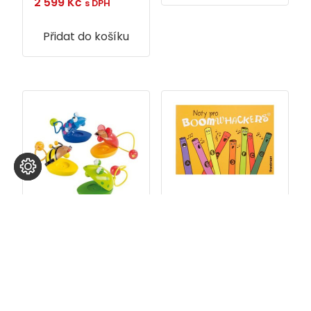
2 599
Kč
s DPH
Přidat do košíku
Zpěvník
Boomwhackers
Kastaněty
129
Kč
zvířátka
s DPH
399
Kč
s DPH
Přidat do košíku
Přidat do košíku