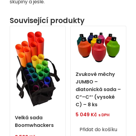
skupiny a jesle.
Související produkty
Zvukové měchy
JUMBO –
diatonická sada –
C“–C“‘ (vysoké
C) – 8 ks
5 049
Kč
s DPH
Velká sada
Boomwhackers
Přidat do košíku