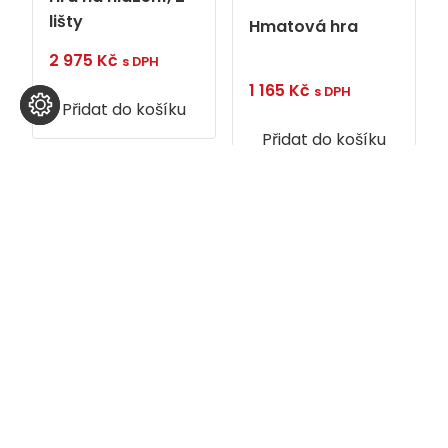
lišty
Hmatová hra
2 975
Kč
s DPH
1 165
Kč
s DPH
Přidat do košíku
Přidat do košíku
Kontakty
GDPR
Obchodní
Reklamace
podmínky
© 2026 BENJAMÍN S.R.O.