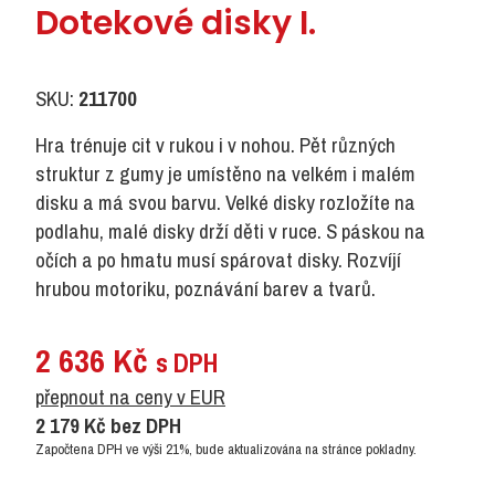
Dotekové disky I.
SKU:
211700
Hra trénuje cit v rukou i v nohou. Pět různých
struktur z gumy je umístěno na velkém i malém
disku a má svou barvu. Velké disky rozložíte na
podlahu, malé disky drží děti v ruce. S páskou na
očích a po hmatu musí spárovat disky. Rozvíjí
hrubou motoriku, poznávání barev a tvarů.
2 636
Kč
s DPH
přepnout na ceny v EUR
2 179
Kč
bez DPH
Započtena DPH ve výši 21%, bude aktualizována na stránce pokladny.