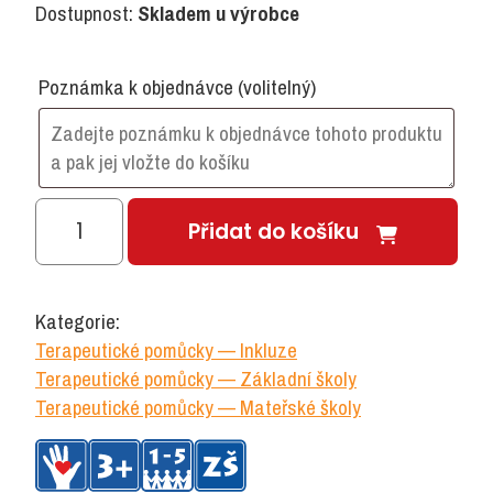
Dostupnost:
Skladem u výrobce
Poznámka k objednávce
(volitelný)
Dotekové
Přidat do košíku
disky
I.
množství
Kategorie:
Terapeutické pomůcky — Inkluze
Terapeutické pomůcky — Základní školy
Terapeutické pomůcky — Mateřské školy