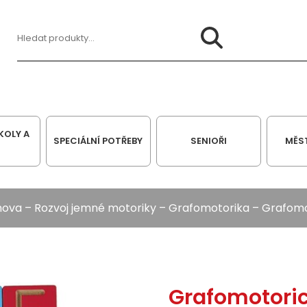
Hledat:
KOLY A
SPECIÁLNÍ POTŘEBY
SENIOŘI
MĚS
hova
–
Rozvoj jemné motoriky
–
Grafomotorika
– Grafomo
Grafomotoric