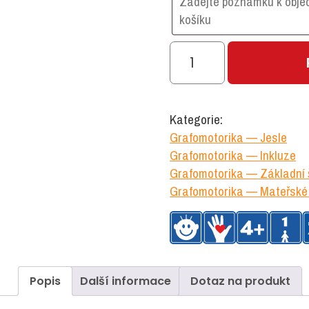
Grafomotorické
šablony
velká
písmena
Kategorie:
množství
Grafomotorika — Jesle
Grafomotorika — Inkluze
Grafomotorika — Základní 
Grafomotorika — Mateřské 
Popis
Další informace
Dotaz na produkt