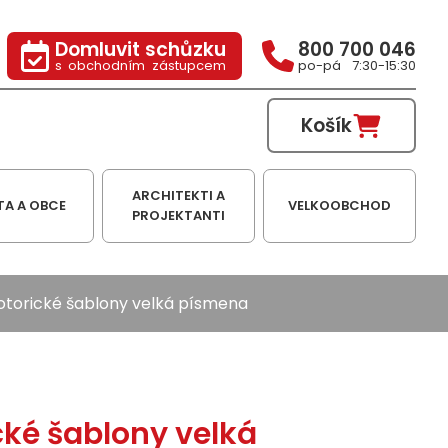
Domluvit schůzku
800 700 046
s obchodním zástupcem
po-pá 7:30-15:30
Košík
ARCHITEKTI A
TA A OBCE
VELKOOBCHOD
PROJEKTANTI
torické šablony velká písmena
ké šablony velká