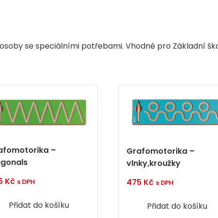
 a osoby se speciálními potřebami. Vhodné pro Základní ško
afomotorika –
Grafomotorika –
agonals
vlnky,kroužky
5
Kč
475
Kč
s DPH
s DPH
Přidat do košíku
Přidat do košíku