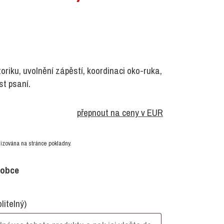
riku, uvolnění zápěstí, koordinaci oko-ruka,
t psaní.
přepnout na ceny v EUR
izována na stránce pokladny.
robce
olitelný)