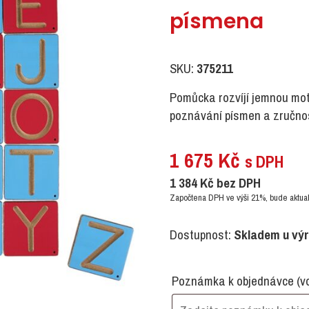
písmena
SKU:
375211
Pomůcka rozvíjí jemnou moto
poznávání písmen a zručnos
1 675
Kč
s DPH
1 384
Kč
bez DPH
Započtena DPH ve výši 21%, bude aktual
Dostupnost:
Skladem u vý
Poznámka k objednávce
(v