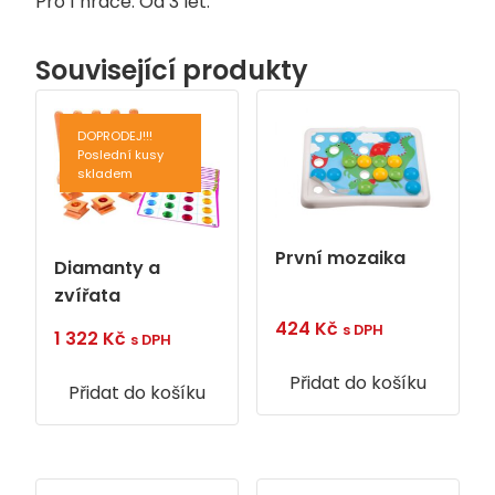
Pro 1 hráče. Od 3 let.
Související produkty
DOPRODEJ!!!
Poslední kusy
skladem
První mozaika
Diamanty a
zvířata
424
Kč
s DPH
1 322
Kč
s DPH
Přidat do košíku
Přidat do košíku