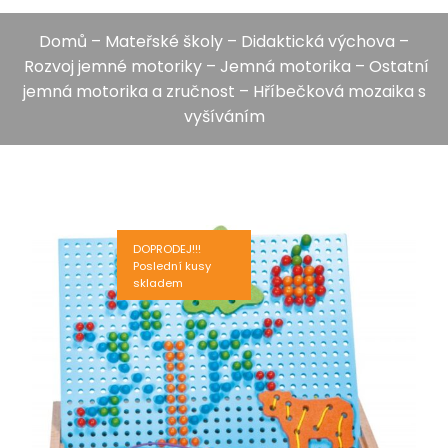
Domů
–
Mateřské školy
–
Didaktická výchova
–
Rozvoj jemné motoriky
–
Jemná motorika
–
Ostatní
jemná motorika a zručnost
– Hříbečková mozaika s
vyšíváním
DOPRODEJ!!!
Poslední kusy
skladem