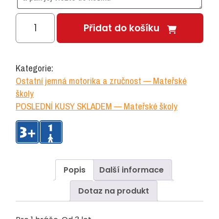
Hříbečková
Přidat do košíku
mozaika
s
vyšíváním
Kategorie:
množství
Ostatní jemná motorika a zručnost — Mateřské
školy
POSLEDNÍ KUSY SKLADEM — Mateřské školy
Popis
Další informace
Dotaz na produkt