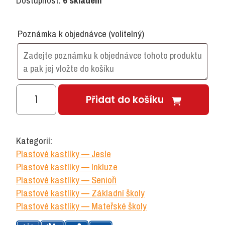
Dostupnost:
6 skladem
Poznámka k objednávce
(volitelný)
Jumbo
Přidat do košíku
kastlík
hloubka
400
Kategorií:
mm,
Plastové kastlíky — Jesle
modrá
Plastové kastlíky — Inkluze
množství
Plastové kastlíky — Senioři
Plastové kastlíky — Základní školy
Plastové kastlíky — Mateřské školy