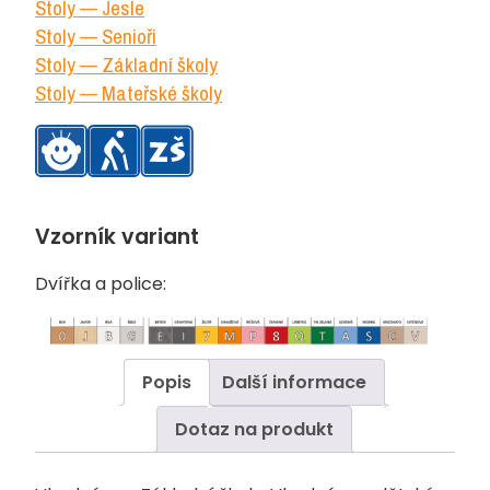
Stoly — Jesle
množství
Stoly — Senioři
Stoly — Základní školy
Stoly — Mateřské školy
Vzorník variant
Dvířka a police:
Popis
Další informace
Dotaz na produkt