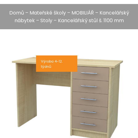
Domů
–
Mateřské školy
–
MOBILIÁŘ
–
Kancelářský
nábytek
–
Stoly
– Kancelářský stůl š. 1100 mm
Výroba 4-12.
týdnů