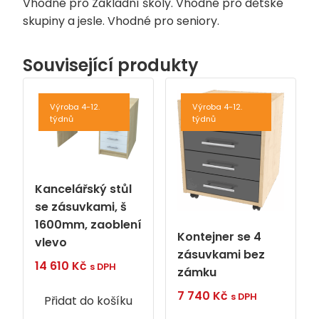
Vhodné pro Základní školy. Vhodné pro dětské
skupiny a jesle. Vhodné pro seniory.
Související produkty
Výroba 4-12.
Výroba 4-12.
týdnů
týdnů
Kancelářský stůl
se zásuvkami, š
1600mm, zaoblení
Kontejner se 4
vlevo
zásuvkami bez
14 610
Kč
s DPH
zámku
7 740
Kč
s DPH
Přidat do košíku