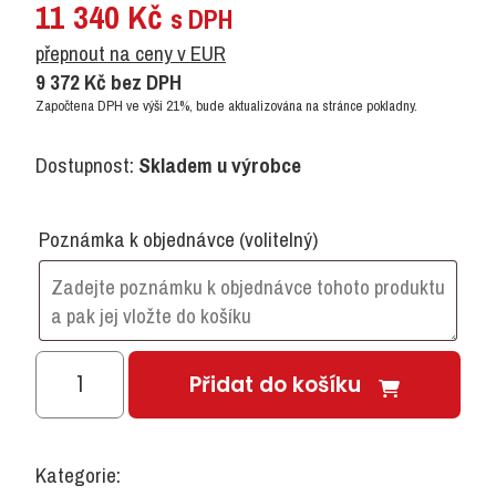
11 340
Kč
s DPH
přepnout na ceny v EUR
9 372
Kč
bez DPH
Započtena DPH ve výši 21%, bude aktualizována na stránce pokladny.
Dostupnost:
Skladem u výrobce
Poznámka k objednávce
(volitelný)
Kancelářský
Přidat do košíku
stůl
š.
1100
Kategorie:
mm