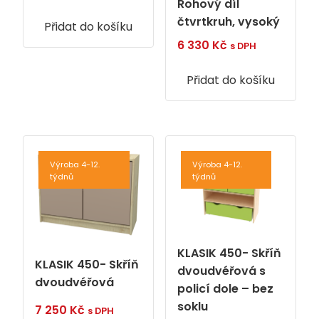
Rohový díl
čtvrtkruh, vysoký
Přidat do košíku
6 330
Kč
s DPH
Přidat do košíku
Výroba 4-12.
Výroba 4-12.
týdnů
týdnů
KLASIK 450- Skříň
KLASIK 450- Skříň
dvoudvéřová s
dvoudvéřová
policí dole – bez
soklu
7 250
Kč
s DPH