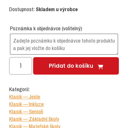
Dostupnost:
Skladem u výrobce
Poznámka k objednávce
(volitelný)
KLASIK
Přidat do košíku
450-
Skříň
jednodvéřová
Kategorií:
se
Klasik — Jesle
2
Klasik — Inkluze
policemi,
Klasik — Senioři
pravá
Klasik — Základní školy
Klasik — Mateřské školy
množství