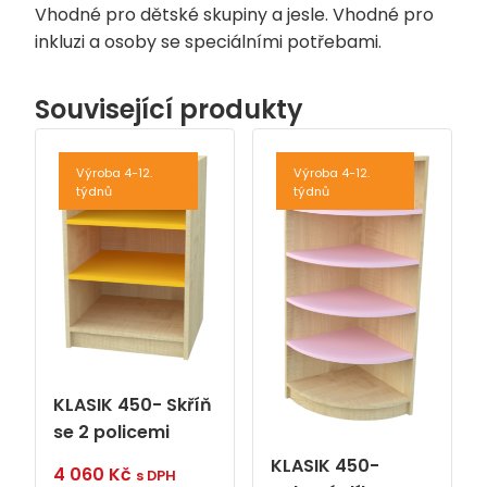
Vhodné pro dětské skupiny a jesle. Vhodné pro
inkluzi a osoby se speciálními potřebami.
Související produkty
Výroba 4-12.
Výroba 4-12.
týdnů
týdnů
KLASIK 450- Skříň
se 2 policemi
KLASIK 450-
4 060
Kč
s DPH