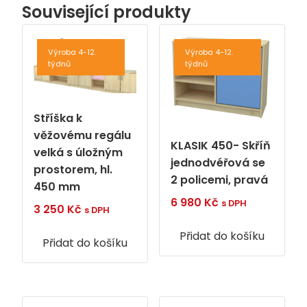
Související produkty
Výroba 4-12.
Výroba 4-12.
týdnů
týdnů
Stříška k
věžovému regálu
KLASIK 450- Skříň
velká s úložným
jednodvéřová se
prostorem, hl.
2 policemi, pravá
450 mm
6 980
Kč
s DPH
3 250
Kč
s DPH
Přidat do košíku
Přidat do košíku