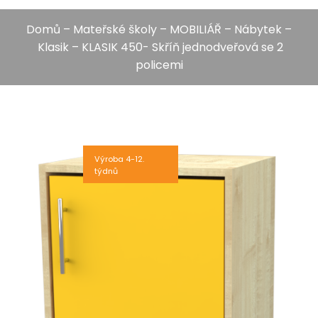
Domů
–
Mateřské školy
–
MOBILIÁŘ
–
Nábytek
–
Klasik
– KLASIK 450- Skříň jednodveřová se 2
policemi
Výroba 4-12.
týdnů