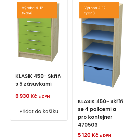
Výroba 4-12.
Výroba 4-12.
týdnů
týdnů
KLASIK 450- Skříň
s 5 zásuvkami
6 930
Kč
s DPH
KLASIK 450- Skříň
se 4 policemi a
Přidat do košíku
pro kontejner
470503
5 120
Kč
s DPH