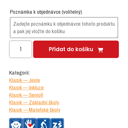
Poznámka k objednávce
(volitelný)
KLASIK
Přidat do košíku
450-
Skříň
jednodveřová
Kategorií:
se
Klasik — Jesle
2
Klasik — Inkluze
policemi
Klasik — Senioři
množství
Klasik — Základní školy
Klasik — Mateřské školy