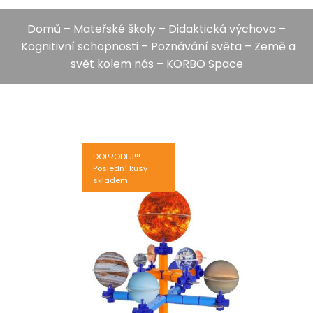
Domů
–
Mateřské školy
–
Didaktická výchova
–
Kognitivní schopnosti
–
Poznávání světa
–
Země a
svět kolem nás
– KORBO Space
DOPRODEJ!!!
Poslední kusy
skladem