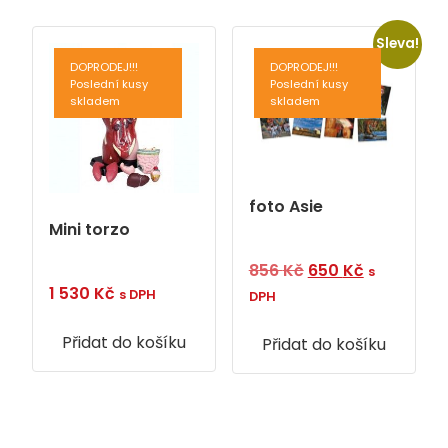
Sleva!
DOPRODEJ!!!
DOPRODEJ!!!
Poslední kusy
Poslední kusy
skladem
skladem
foto Asie
Mini torzo
Původní
Aktuální
856
Kč
650
Kč
s
1 530
Kč
cena
cena
s DPH
DPH
byla:
je:
Přidat do košíku
Přidat do košíku
856 Kč.
650 Kč.