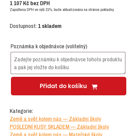
1 107
Kč
bez DPH
Započtena DPH ve výši 21%, bude aktualizována na stránce pokladny.
Dostupnost:
1 skladem
Poznámka k objednávce
(volitelný)
KORBO
Přidat do košíku
Space
množství
Kategorie:
Země a svět kolem nás — Základní školy
POSLEDNÍ KUSY SKLADEM — Základní školy
Země a svět kolem nás — Mateřské školy