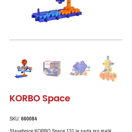
KORBO Space
SKU:
660084
Stavebnice KORBO Space 131 je sada pro malé