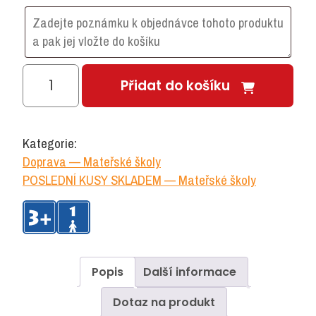
Košík
Přidat do košíku
na
kolo
množství
Kategorie:
Doprava — Mateřské školy
POSLEDNÍ KUSY SKLADEM — Mateřské školy
Popis
Další informace
Dotaz na produkt