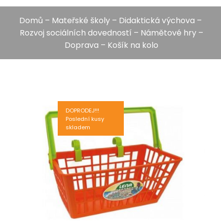
Domů
–
Mateřské školy
–
Didaktická výchova
–
Rozvoj sociálních dovedností
–
Námětové hry
–
Doprava
– Košík na kolo
DOPRODEJ!!!
Poslední kusy
skladem