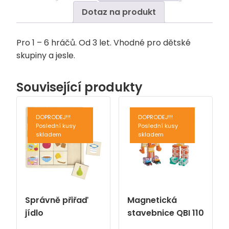
Dotaz na produkt
Pro 1 – 6 hráčů. Od 3 let. Vhodné pro dětské
skupiny a jesle.
Související produkty
DOPRODEJ!!!
DOPRODEJ!!!
Poslední kusy
Poslední kusy
skladem
skladem
Správně přiřaď
Magnetická
jídlo
stavebnice QBI 110