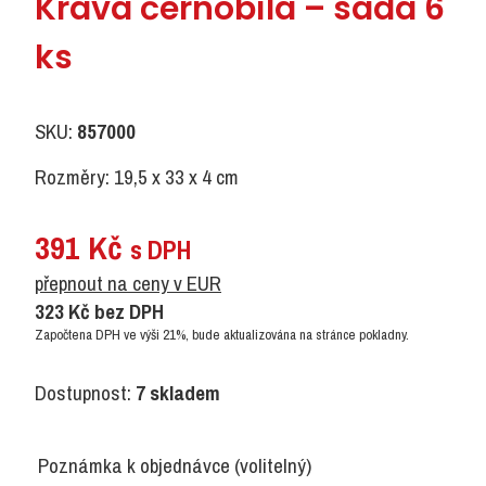
Kráva černobílá – sada 6
ks
SKU:
857000
Rozměry: 19,5 x 33 x 4 cm
391
Kč
s DPH
přepnout na ceny v EUR
323
Kč
bez DPH
Započtena DPH ve výši 21%, bude aktualizována na stránce pokladny.
Dostupnost:
7 skladem
Poznámka k objednávce
(volitelný)