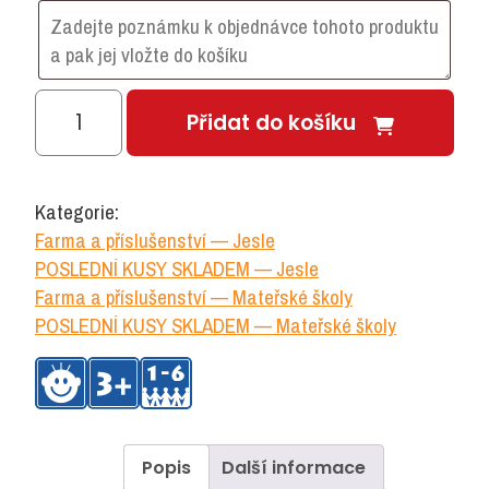
Kráva
Přidat do košíku
černobílá
-
sada
Kategorie:
6
Farma a příslušenství — Jesle
ks
POSLEDNÍ KUSY SKLADEM — Jesle
množství
Farma a příslušenství — Mateřské školy
POSLEDNÍ KUSY SKLADEM — Mateřské školy
Popis
Další informace