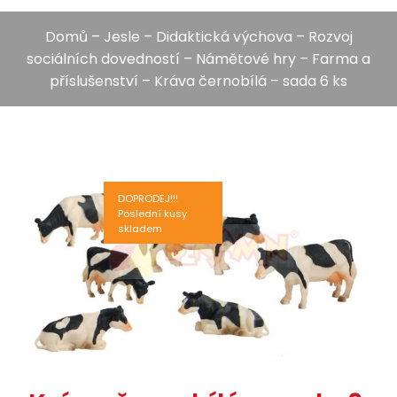
Domů
–
Jesle
–
Didaktická výchova
–
Rozvoj
sociálních dovedností
–
Námětové hry
–
Farma a
příslušenství
– Kráva černobílá – sada 6 ks
DOPRODEJ!!!
Poslední kusy
skladem