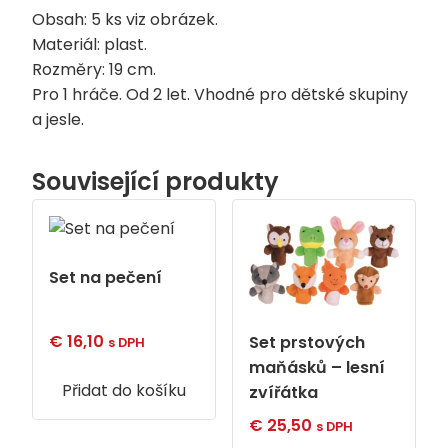
Obsah: 5 ks viz obrázek.
Materiál: plast.
Rozměry: 19 cm.
Pro 1 hráče. Od 2 let. Vhodné pro dětské skupiny
a jesle.
Související produkty
Set na pečení
€
16,10
Set prstových
s DPH
maňásků – lesní
Přidat do košíku
zvířátka
€
25,50
s DPH