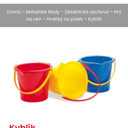
Domů
–
Mateřské školy
–
Didaktická výchova
–
Hry
na ven
–
Hračky na písek
– Kyblík
Kyblík