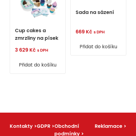
Sada na sázení
Cup cakes a
669
Kč
s DPH
zmrzliny na písek
Přidat do košíku
3 629
Kč
s DPH
Přidat do košíku
Kontakty
GDPR
Obchodní
Reklamace
podmínky