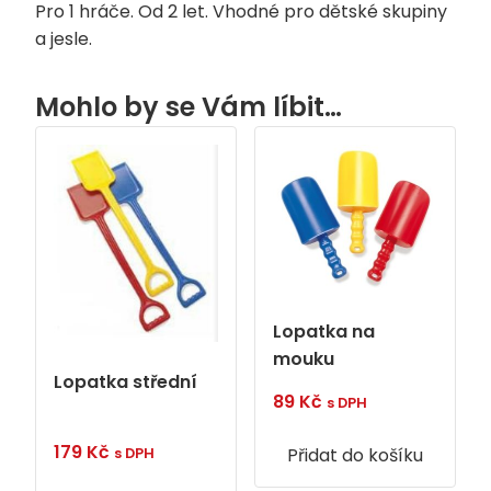
Pro 1 hráče. Od 2 let. Vhodné pro dětské skupiny
a jesle.
Mohlo by se Vám líbit…
Lopatka na
mouku
Lopatka střední
89
Kč
s DPH
179
Kč
Přidat do košíku
s DPH