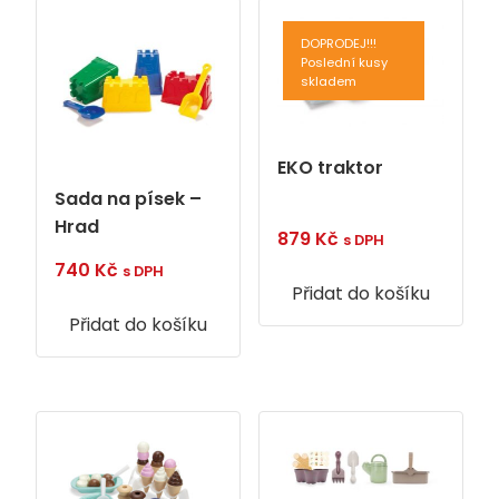
DOPRODEJ!!!
Poslední kusy
skladem
EKO traktor
Sada na písek –
Hrad
879
Kč
s DPH
740
Kč
s DPH
Přidat do košíku
Přidat do košíku