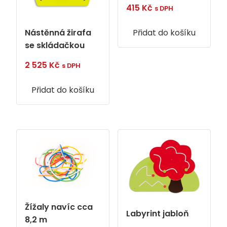
415
Kč
s DPH
Nástěnná žirafa
Přidat do košíku
se skládačkou
2 525
Kč
s DPH
Přidat do košíku
Žížaly navíc cca
Labyrint jabloň
8,2 m