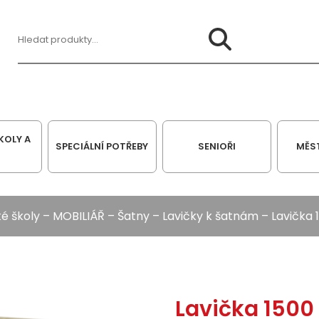
Hledat:
KOLY A
SPECIÁLNÍ POTŘEBY
SENIOŘI
MĚS
é školy
–
MOBILIÁŘ
–
Šatny
–
Lavičky k šatnám
– Lavička
Lavička 150