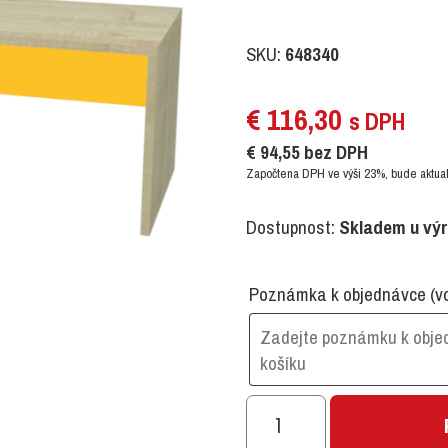
SKU:
648340
€
116,30
s DPH
€
94,55
bez DPH
Započtena DPH ve výši 23%, bude aktual
Dostupnost:
Skladem u vý
Poznámka k objednávce
(v
Lavička
1500