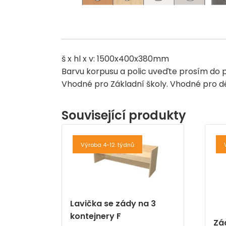
š x hl x v: 1500x400x380mm
Barvu korpusu a polic uveďte prosím do
Vhodné pro Základní školy. Vhodné pro dět
Související produkty
Výroba 4-12. týdnů
Lavička se zády na 3
kontejnery F
Zá