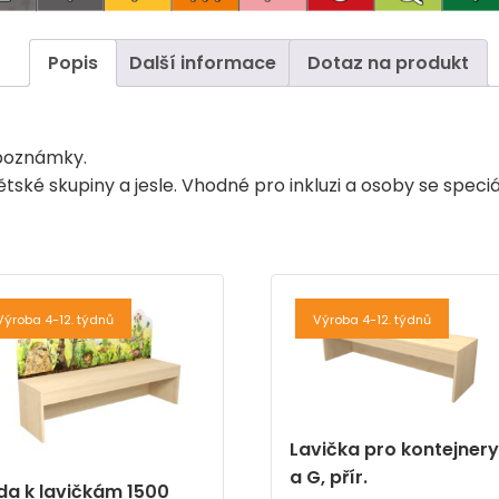
Popis
Další informace
Dotaz na produkt
 poznámky.
ské skupiny a jesle. Vhodné pro inkluzi a osoby se speci
Výroba 4-12. týdnů
Výroba 4-12. týdnů
Lavička pro kontejnery
a G, přír.
da k lavičkám 1500