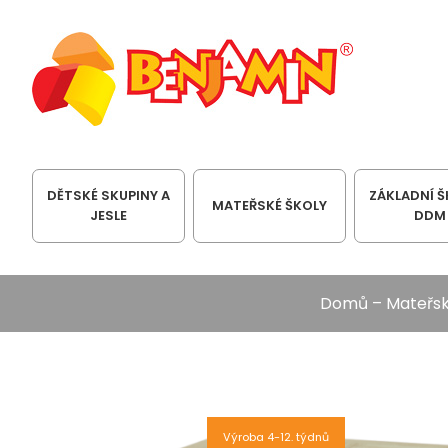
DĚTSKÉ SKUPINY A
ZÁKLADNÍ Š
MATEŘSKÉ ŠKOLY
JESLE
DDM
Domů
–
Mateřsk
Výroba 4-12. týdnů