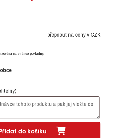
přepnout na ceny v CZK
izována na stránce pokladny.
robce
olitelný)
Přidat do košíku