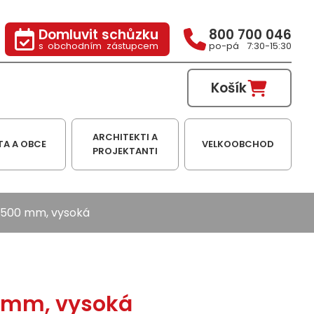
Domluvit schůzku
800 700 046
s obchodním zástupcem
po-pá 7:30-15:30
Košík
ARCHITEKTI A
TA A OBCE
VELKOOBCHOD
PROJEKTANTI
 1500 mm, vysoká
0 mm, vysoká