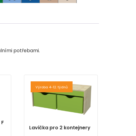
álními potřebami.
Výroba 4-12. týdnů
 F
Lavička pro 2 kontejnery