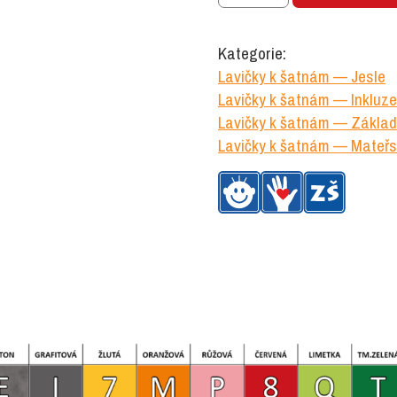
mm,
vysoká
Kategorie:
množství
Lavičky k šatnám — Jesle
Lavičky k šatnám — Inkluze
Lavičky k šatnám — Základn
Lavičky k šatnám — Mateřs