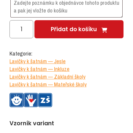
Lavička
Přidat do košíku
se
zády
pro
Kategorie:
2
Lavičky k šatnám — Jesle
kontejnery
Lavičky k šatnám — Inkluze
množství
Lavičky k šatnám — Základní školy
Lavičky k šatnám — Mateřské školy
Vzorník variant