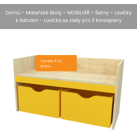
Domů
–
Mateřské školy
–
MOBILIÁŘ
–
Šatny
–
Lavičky
k šatnám
– Lavička se zády pro 2 kontejnery
Výroba 4-12.
týdnů