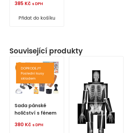
385
Kč
s DPH
Přidat do košíku
Související produkty
DOPRODEJ!!!
Poslední kusy
skladem
Sada pánské
holičství s fénem
380
Kč
s DPH