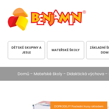
DĚTSKÉ SKUPINY A
ZÁKLADNÍ Š
MATEŘSKÉ ŠKOLY
JESLE
DDM
Domů
–
Mateřské školy
–
Didaktická výchova
–
DOPRODEJ!!! Poslední kusy skladem