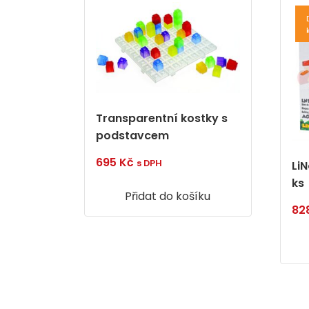
Transparentní kostky s
podstavcem
695
Kč
s DPH
Li
ks
Přidat do košíku
82