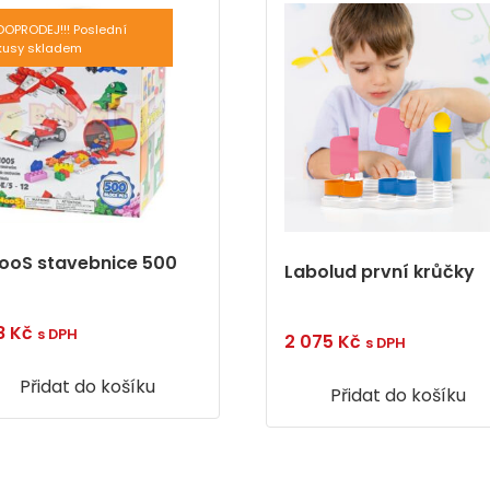
DOPRODEJ!!! Poslední
kusy skladem
NooS stavebnice 500
Labolud první krůčky
8
Kč
s DPH
2 075
Kč
s DPH
Přidat do košíku
Přidat do košíku