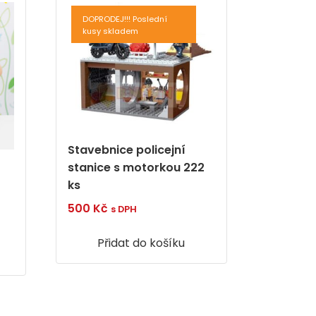
DOPRODEJ!!! Poslední
kusy skladem
Stavebnice policejní
stanice s motorkou 222
ks
500
Kč
s DPH
Přidat do košíku