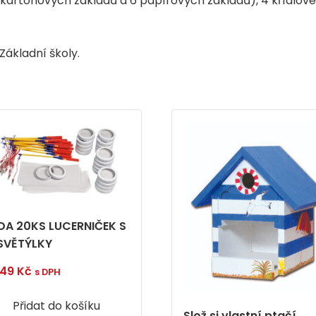
kartonových základů a 6 papírových základů), 4 křídlové
Základní školy.
DA 20KS LUCERNIČEK S
.SVĚTÝLKY
249
Kč
s DPH
Přidat do košíku
Slož si vlastní ptačí