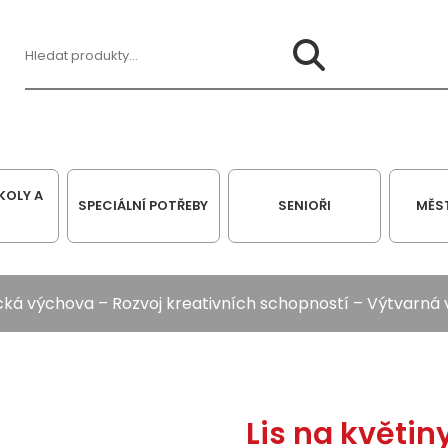
Hledat:
KOLY A
SPECIÁLNÍ POTŘEBY
SENIOŘI
MĚS
cká výchova
–
Rozvoj kreativních schopností
–
Výtvarná 
Lis na květin