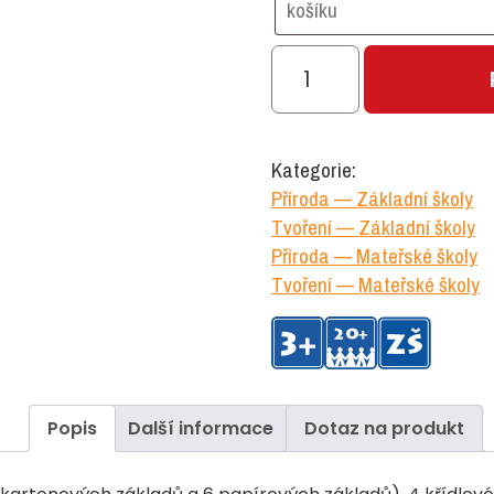
Lis
na
květiny
množství
Kategorie:
Příroda — Základní školy
Tvoření — Základní školy
Příroda — Mateřské školy
Tvoření — Mateřské školy
Popis
Další informace
Dotaz na produkt