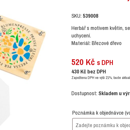
SKU:
539008
Herbář s motivem květin, s
uchycení.
Materiál: Březové dřevo
520
Kč
s DPH
430
Kč
bez DPH
Započtena DPH ve výši 21%, bude aktual
Dostupnost:
Skladem u vý
Poznámka k objednávce
(v