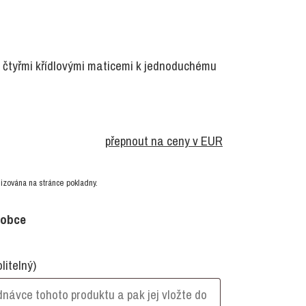
e čtyřmi křídlovými maticemi k jednoduchému
přepnout na ceny v EUR
izována na stránce pokladny.
robce
olitelný)