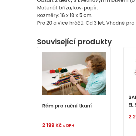
Obsah: 2 desky s květinovým motivem (6 
Materiál: bříza, kov, papír.
Rozměry: 18 x 18 x 5 cm.
Pro 20 a více hráčů. Od 3 let. Vhodné pro 
Související produkty
SA
EL
Rám pro ruční tkaní
2 
2 199
Kč
s DPH