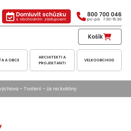
Domluvit schůzku
800 700 046
s obchodním zástupcem
po-pá 7:30-15:30
Košík
ARCHITEKTI A
TA A OBCE
VELKOOBCHOD
PROJEKTANTI
výchova
–
Tvoření
– Lis na květiny
y