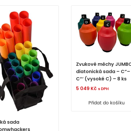
Zvukové měchy JUMBO
diatonická sada – C“–
C“‘ (vysoké C) – 8 ks
5 049
Kč
s DPH
Přidat do košíku
lká sada
omwhackers