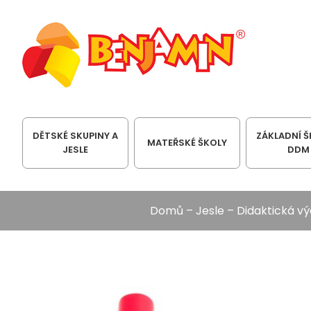
DĚTSKÉ SKUPINY A
ZÁKLADNÍ Š
MATEŘSKÉ ŠKOLY
JESLE
DDM
Domů
–
Jesle
–
Didaktická v