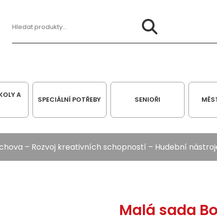
Hledat:
KOLY A
SPECIÁLNÍ POTŘEBY
SENIOŘI
MĚS
ýchova
–
Rozvoj kreativních schopností
–
Hudební nástroj
Malá sada B