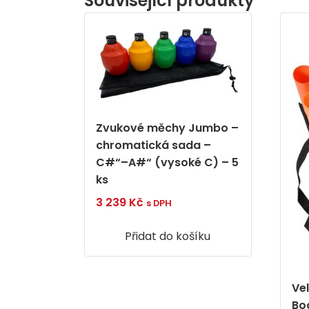
Související produkty
Zvukové měchy Jumbo –
chromatická sada –
C#“–A#“ (vysoké C) – 5
ks
3 239
Kč
s DPH
Přidat do košíku
Ve
Bo