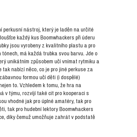
perkusní nástroj, který je laděn na určité
 tloušťce každý kus Boomwhackers při úderu
ubky jsou vyrobeny z kvalitního plastu a pro
ých tónech, má každá trubka svou barvu. Jde o
terý unikátním způsobem učí vnímat rytmiku a
 tak nabízí něco, co je pro jiné perkuse za
zábavnou formou učí děti (i dospělé)
ejen to. Vzhledem k tomu, že hra na
v týmu, rozvíjí také cit pro kooperaci s
ou vhodné jak pro úplné amatéry, tak pro
děti, tak pro hudební lektory Boomwhackers
ice, díky čemuž umožňuje zahrát v podstatě