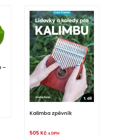
 –
Kalimba zpěvník
505
Kč
s DPH