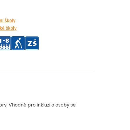
í školy
ké školy
ory. Vhodné pro inkluzi a osoby se