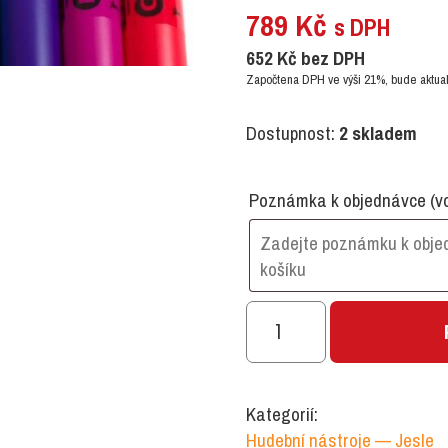
789
Kč
s DPH
652
Kč
bez DPH
Započtena DPH ve výši 21%, bude aktual
Dostupnost:
2 skladem
Poznámka k objednávce
(v
Malá
sada
Boomwhackers
množství
Kategorií:
Hudební nástroje — Jesle