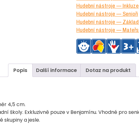
Hudební nástroje — Inkluze
Hudební nástroje — Senioři
Hudební nástroje — Základn
Hudební nástroje — Mateřs
Popis
Další informace
Dotaz na produkt
měr 4,5 cm.
ladní školy. Exkluzivně pouze v Benjamínu. Vhodné pro seni
 skupiny a jesle.