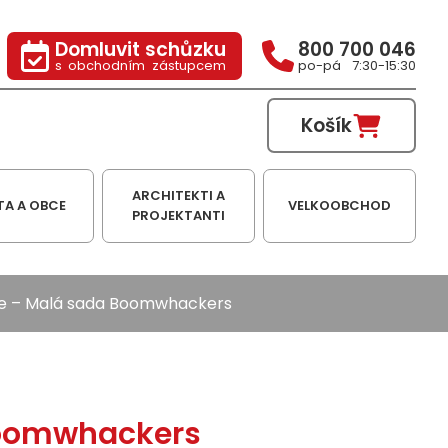
Domluvit schůzku
800 700 046
s obchodním zástupcem
po-pá 7:30-15:30
Košík
ARCHITEKTI A
TA A OBCE
VELKOOBCHOD
PROJEKTANTI
e
– Malá sada Boomwhackers
oomwhackers