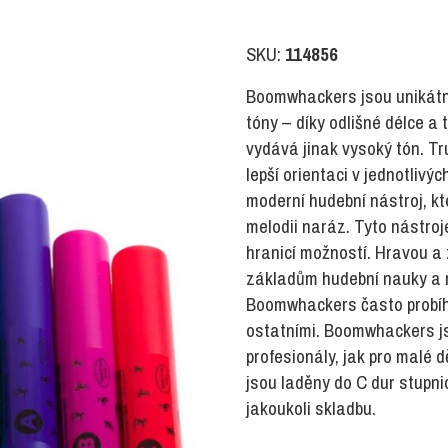
SKU:
114856
Boomwhackers jsou unikátní 
tóny – díky odlišné délce a
vydává jinak vysoký tón. Tr
lepší orientaci v jednotliv
moderní hudební nástroj, k
melodii naráz. Tyto nástroje
hranicí možností. Hravou a 
základům hudební nauky a n
Boomwhackers často probíhá 
ostatními. Boomwhackers js
profesionály, jak pro malé 
jsou laděny do C dur stupn
jakoukoli skladbu.