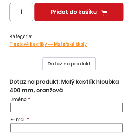
Malý
Přidat do košíku
kastlík
hloubka
400
Kategorie:
mm,
Plastové kastlíky — Mateřské školy
oranžová
množství
Dotaz na produkt
Dotaz na produkt: Malý kastlík hloubka
400 mm, oranžová
Jméno
*
E-mail
*