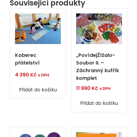
Související produkty
Koberec
„PovídejŽížalo-
přátelství
Soubor II. –
Záchranný kufřík
4 390
Kč
s DPH
komplet
11 990
Kč
s DPH
Přidat do košíku
Přidat do košíku