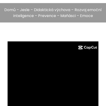
Domů
–
Jesle
–
Didaktická výchova
–
Rozvoj emoční
inteligence
–
Prevence
– Maňásci – Emoce