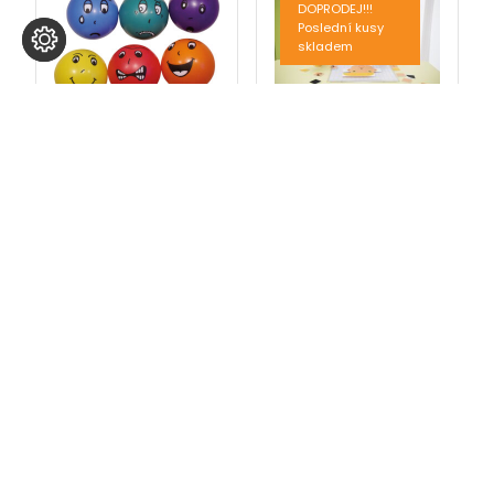
DOPRODEJ!!!
Poslední kusy
skladem
Mozaika – Emoce
Emoce – míče,
sada 6ks
1 435
Kč
s DPH
1 189
Kč
s DPH
Přidat do košíku
Přidat do košíku
Kontakty
GDPR
Obchodní
Reklamace