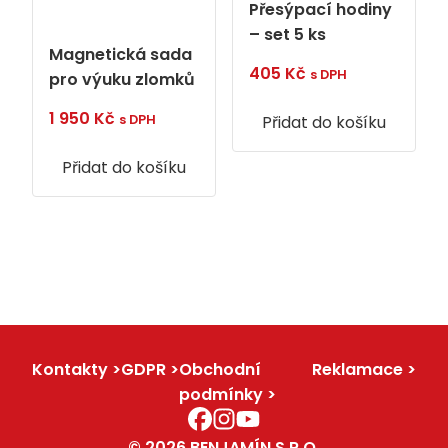
Přesýpací hodiny
– set 5 ks
Magnetická sada
405
Kč
s DPH
pro výuku zlomků
1 950
Kč
Přidat do košíku
s DPH
Přidat do košíku
Kontakty
GDPR
Obchodní
Reklamace
podmínky
© 2026 BENJAMÍN S.R.O.