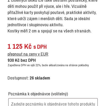
Z číselných bloků lze také sestavit postavičky, které
děti mohou použít při výuce, ale i hře. Vizuálně
přitažlivé karty poskytují poutavé, praktické aktivity,
které udrží zájem i menších dětí. Sada je ideální
jednotlivce i skupinovou aktivitu.
Kostky měří 2 cm a spojují se na všech stranách.
1 125
Kč
s DPH
přepnout na ceny v EUR
930
Kč
bez DPH
Započtena DPH ve výši 21%, bude aktualizována na stránce pokladny.
Dostupnost:
26 skladem
Poznámka k objednávce
(volitelný)