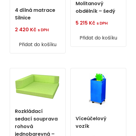
Molitanový
4 dílná matrace
obdélník – šedý
Silnice
5 215
Kč
s DPH
2 420
Kč
s DPH
Přidat do košíku
Přidat do košíku
Rozkládací
Víceúčelový
sedací souprava
vozík
rohová
jednobarevná –