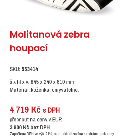
Molitanová zebra
houpací
SKU:
553414
š x hl x v: 845 x 240 x 610 mm
Materiál: koženka, omyvatelné.
4 719
Kč
s DPH
přepnout na ceny v EUR
3 900
Kč
bez DPH
Započtena DPH ve výši 21%, bude aktualizována na stránce pokladny.