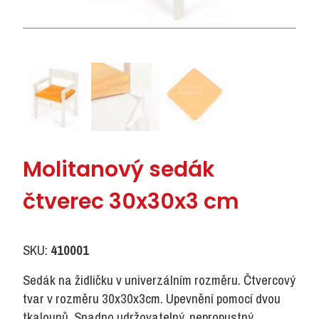
Molitanový sedák
čtverec 30x30x3 cm
SKU:
410001
Sedák na židličku v univerzálním rozměru. Čtvercový
tvar v rozměru 30x30x3cm. Upevnění pomocí dvou
tkalounů. Snadno udržovatelný, nepropustný,