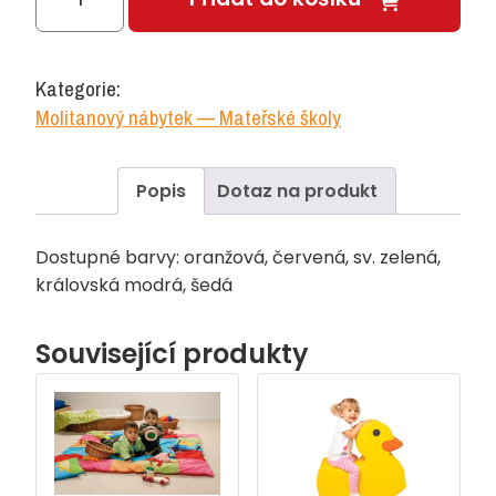
sedák
čtverec
30x30x3
Kategorie:
cm
Molitanový nábytek — Mateřské školy
množství
Popis
Dotaz na produkt
Dostupné barvy: oranžová, červená, sv. zelená,
královská modrá, šedá
Související produkty