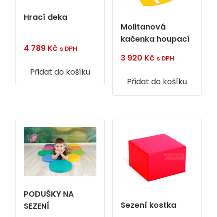
Hrací deka
Molitanová
kačenka houpací
4 789
Kč
s DPH
3 920
Kč
s DPH
Přidat do košíku
Přidat do košíku
PODUŠKY NA
Sezení kostka
SEZENÍ