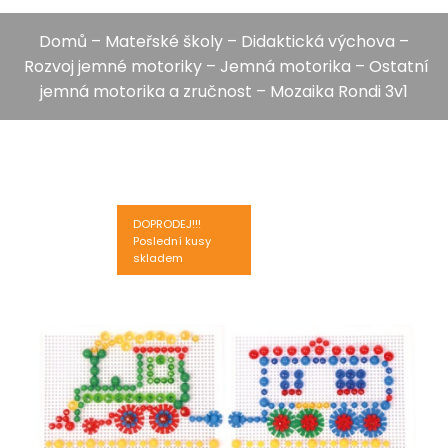
Domů
–
Mateřské školy
–
Didaktická výchova
–
Rozvoj jemné motoriky
–
Jemná motorika
–
Ostatní
jemná motorika a zručnost
– Mozaika Rondi 3v1
DOPRODEJ!!!
Poslední kusy
skladem