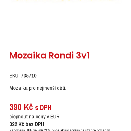
Mozaika Rondi 3v1
SKU:
735710
Mozaika pro nejmenší děti.
390
Kč
s DPH
přepnout na ceny v EUR
322
Kč
bez DPH
Započtena DPH ve výši 21%, bude aktualizována na stránce pokladny.