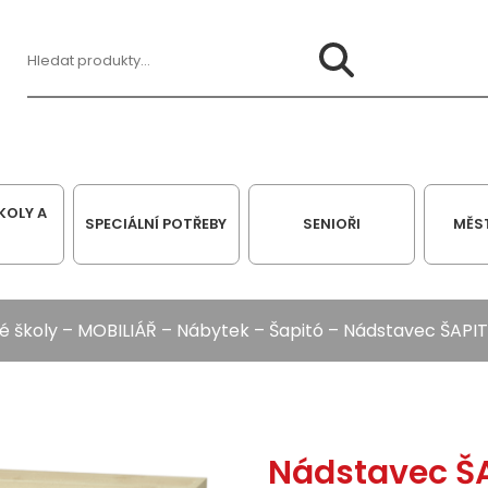
Hledat:
KOLY A
SPECIÁLNÍ POTŘEBY
SENIOŘI
MĚS
é školy
–
MOBILIÁŘ
–
Nábytek
–
Šapitó
– Nádstavec ŠAPIT
Nádstavec ŠA