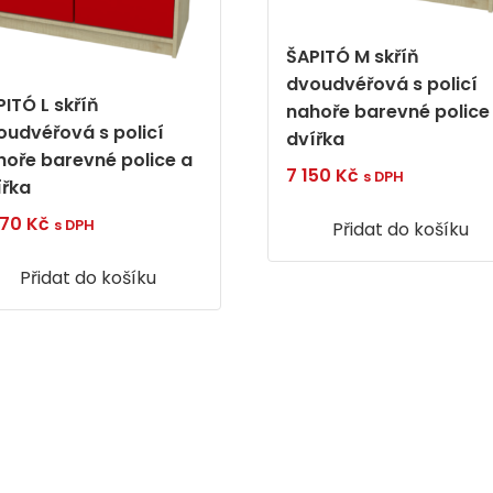
ŠAPITÓ M skříň
dvoudvéřová s policí
ITÓ L skříň
nahoře barevné police
oudvéřová s policí
dvířka
hoře barevné police a
7 150
Kč
s DPH
ířka
670
Kč
s DPH
Přidat do košíku
Přidat do košíku