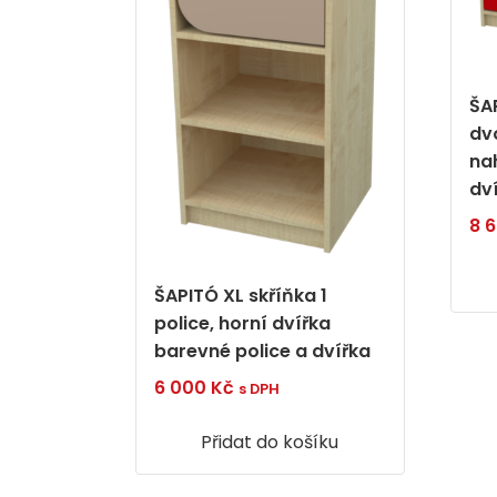
ŠAP
dv
na
dv
8 
ŠAPITÓ XL skříňka 1
police, horní dvířka
barevné police a dvířka
6 000
Kč
s DPH
Přidat do košíku