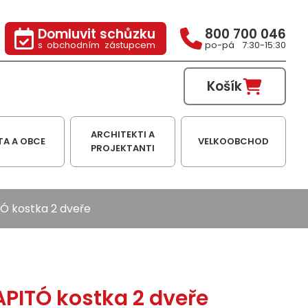
Domluvit schůzku
800 700 046
s obchodním zástupcem
po-pá 7:30-15:30
Košík
ARCHITEKTI A
TA A OBCE
VELKOOBCHOD
PROJEKTANTI
Ó kostka 2 dveře
PITÓ kostka 2 dveře