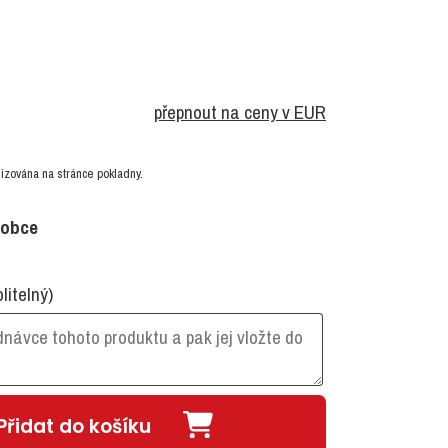
přepnout na ceny v EUR
izována na stránce pokladny.
robce
olitelný)
Přidat do košíku