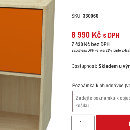
SKU:
330060
8 990
Kč
s DPH
7 430
Kč
bez DPH
Započtena DPH ve výši 21%, bude aktual
Dostupnost:
Skladem u vý
Poznámka k objednávce
(v
Nádstavec
ŠAPITÓ