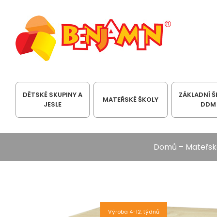
DĚTSKÉ SKUPINY A
ZÁKLADNÍ Š
MATEŘSKÉ ŠKOLY
JESLE
DDM
Domů
–
Mateřsk
Výroba 4-12. týdnů