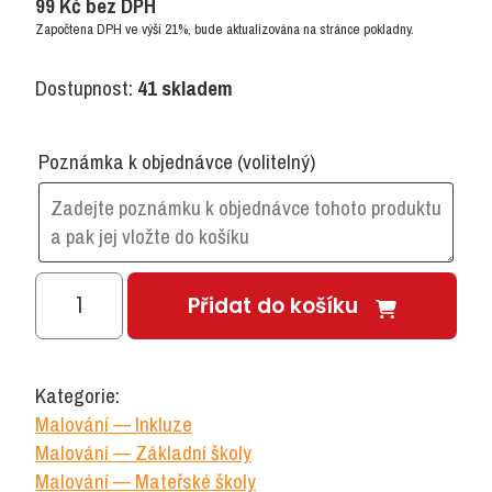
99
Kč
bez DPH
Započtena DPH ve výši 21%, bude aktualizována na stránce pokladny.
Dostupnost:
41 skladem
Poznámka k objednávce
(volitelný)
Násadka
Přidat do košíku
na
tužku
s
Kategorie:
křidélky
Malování — Inkluze
množství
Malování — Základní školy
Malování — Mateřské školy