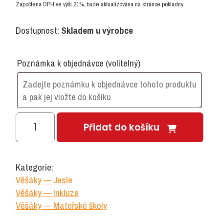
Započtena DPH ve výši 21%, bude aktualizována na stránce pokladny.
Dostupnost:
Skladem u výrobce
Poznámka k objednávce
(volitelný)
Nástěnná
Přidat do košíku
polička
na
kelímky
Kategorie:
množství
Věšáky — Jesle
Věšáky — Inkluze
Věšáky — Mateřské školy