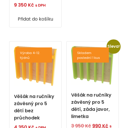
9 350
Kč
s DPH
Přidat do košíku
Sleva!
Výroba 4-12.
Skladem
týdnů
poslední 1 kus
Věšák na ručníky
Věšák na ručníky
závěsný pro 5
závěsný pro 5
dětí, záda javor,
dětí bez
limetka
průchodek
Původní
Aktuální
3 950
Kč
990
Kč
s
4 350
Kč
s DPH