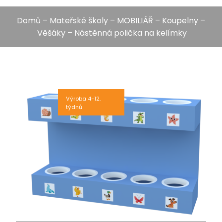
Domů
–
Mateřské školy
–
MOBILIÁŘ
–
Koupelny
–
Věšáky
– Nástěnná polička na kelímky
Výroba 4-12.
týdnů