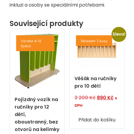
inkluzi a osoby se speciálními potřebami.
Související produkty
Sleva!
Výroba 4-12.
Skladem 2 kusy
týdnů
Věšák na ručníky
pro 10 dětí
Původní
Aktuální
3 200
Kč
890
Kč
s
Pojízdný vozík na
cena
cena
DPH
ručníky pro 12
byla:
je:
dětí,
Přidat do košíku
3
890 Kč.
oboustranný, bez
200 Kč.
otvorů na kelímky