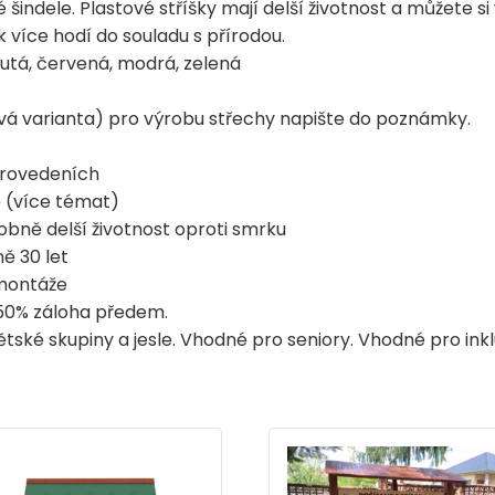
 šindele. Plastové stříšky mají delší životnost a můžete si
 více hodí do souladu s přírodou.
lutá, červená, modrá, zelená
ová varianta) pro výrobu střechy napište do poznámky.
 provedeních
ě (více témat)
obně delší životnost oproti smrku
ě 30 let
 montáže
 50% záloha předem.
tské skupiny a jesle. Vhodné pro seniory. Vhodné pro inkl