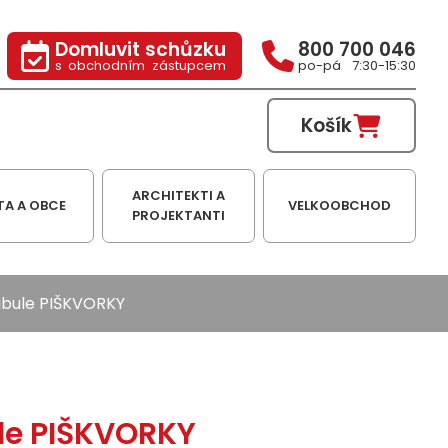
Domluvit schůzku
800 700 046
s obchodním zástupcem
po-pá 7:30-15:30
Košík
ARCHITEKTI A
TA A OBCE
VELKOOBCHOD
PROJEKTANTI
bule PIŠKVORKY
le PIŠKVORKY