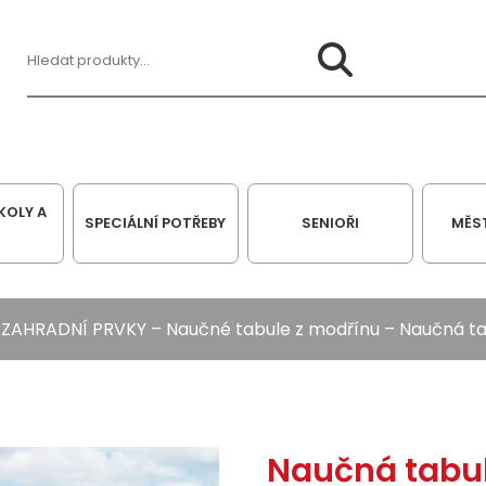
Hledat:
KOLY A
SPECIÁLNÍ POTŘEBY
SENIOŘI
MĚS
–
ZAHRADNÍ PRVKY
–
Naučné tabule z modřínu
– Naučná ta
Naučná tabu