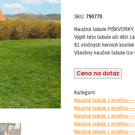
SKU:
790770
Naučná tabule PIŠKVORKY, j
Výplň této tabule učí děti 
81 otočných herních kostek v
Všechny naučné tabule lze 
Cena na dotaz
Kategorií:
Naučné tabule z modřínu —
Naučné tabule z modřínu —
Naučné tabule z modřínu — 
Naučné tabule z modřínu —
Naučné tabule z modřínu —