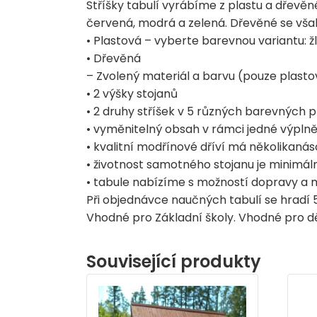
Stříšky tabulí vyrábíme z plastu a dřevěné
červená, modrá a zelená. Dřevěné se však
• Plastová – vyberte barevnou variantu: ž
• Dřevěná
– Zvolený materiál a barvu (pouze plast
• 2 výšky stojanů
• 2 druhy stříšek v 5 různých barevných
• vyměnitelný obsah v rámci jedné výpln
• kvalitní modřínové dříví má několikanás
• životnost samotného stojanu je minimáln
• tabule nabízíme s možností dopravy a
Při objednávce naučných tabulí se hradí
Vhodné pro Základní školy. Vhodné pro dě
Související produkty