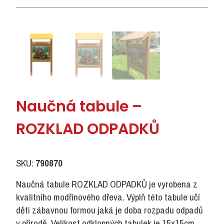
Naučná tabule –
ROZKLAD ODPADKŮ
SKU:
790870
Naučná tabule ROZKLAD ODPADKŮ je vyrobena z
kvalitního modřínového dřeva. Výplň této tabule učí
děti zábavnou formou jaká je doba rozpadu odpadů
v přírodě. Velikost odklopných tabulek je 15x15cm.