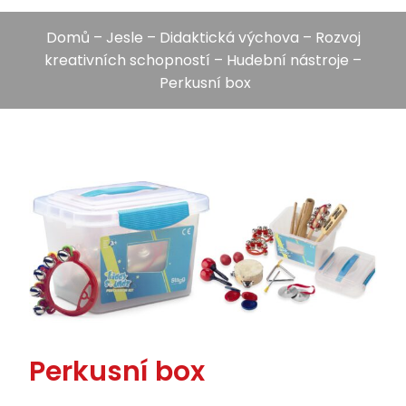
Domů
–
Jesle
–
Didaktická výchova
–
Rozvoj
kreativních schopností
–
Hudební nástroje
–
Perkusní box
Perkusní box