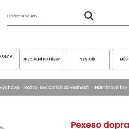
Hledat:
KOLY A
SPECIÁLNÍ POTŘEBY
SENIOŘI
MĚS
 výchova
–
Rozvoj sociálních dovedností
–
Námětové hry
Pexeso dopra