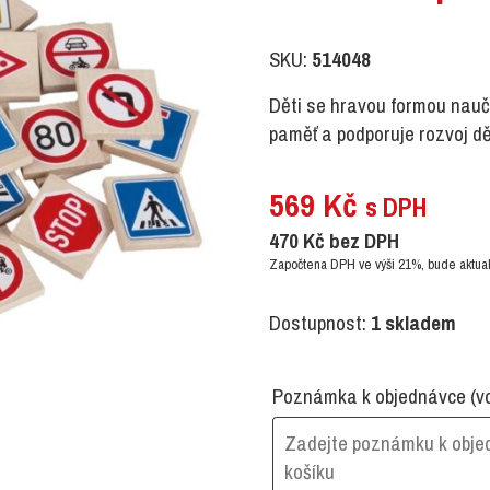
SKU:
514048
Děti se hravou formou naučí
paměť a podporuje rozvoj dě
569
Kč
s DPH
470
Kč
bez DPH
Započtena DPH ve výši 21%, bude aktual
Dostupnost:
1 skladem
Poznámka k objednávce
(v