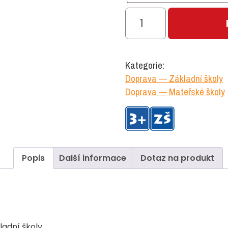
Pexeso
dopravní
značky
množství
Kategorie:
Doprava — Základní školy
Doprava — Mateřské školy
Popis
Další informace
Dotaz na produkt
ladní školy.