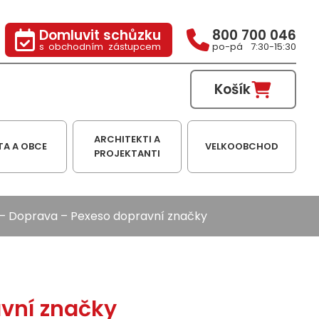
Domluvit schůzku
800 700 046
s obchodním zástupcem
po-pá 7:30-15:30
Košík
ARCHITEKTI A
TA A OBCE
VELKOOBCHOD
PROJEKTANTI
–
Doprava
– Pexeso dopravní značky
vní značky