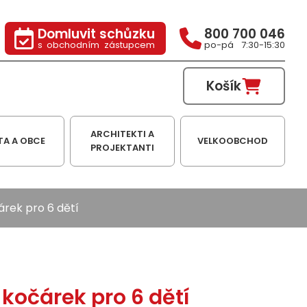
Domluvit schůzku
800 700 046
s obchodním zástupcem
po-pá 7:30-15:30
Košík
ARCHITEKTI A
TA A OBCE
VELKOOBCHOD
PROJEKTANTI
rek pro 6 dětí
kočárek pro 6 dětí