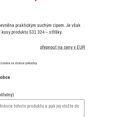
ipevněna praktickým suchým zipem. Je však
 kusy produktu 531 324 – stříšky.
přepnout na ceny v EUR
izována na stránce pokladny.
robce
olitelný)