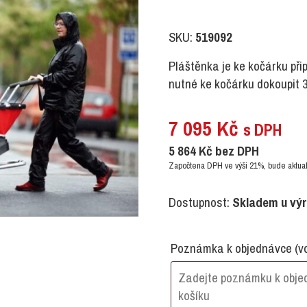
SKU:
519092
Pláštěnka je ke kočárku př
nutné ke kočárku dokoupit 3
7 095
Kč
s DPH
5 864
Kč
bez DPH
Započtena DPH ve výši 21%, bude aktual
Dostupnost:
Skladem u vý
Poznámka k objednávce
(v