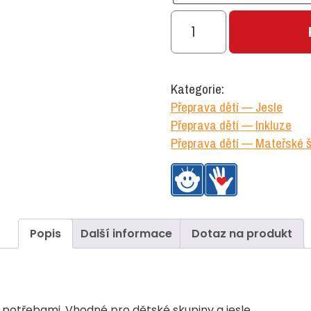
Pláštěnka
na
kočárek
pro
Kategorie:
6
Přeprava dětí — Jesle
dětí
Přeprava dětí — Inkluze
množství
Přeprava dětí — Mateřské š
Popis
Další informace
Dotaz na produkt
 potřebami. Vhodné pro dětské skupiny a jesle.