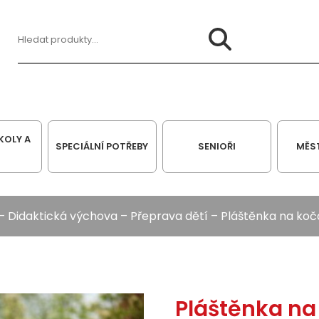
Hledat:
KOLY A
SPECIÁLNÍ POTŘEBY
SENIOŘI
MĚS
–
Didaktická výchova
–
Přeprava dětí
– Pláštěnka na kočá
Pláštěnka na 