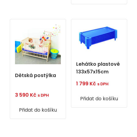
Lehátko plastové
133x57x15cm
Dětská postýlka
1 799
Kč
s DPH
3 590
Kč
s DPH
Přidat do košíku
Přidat do košíku