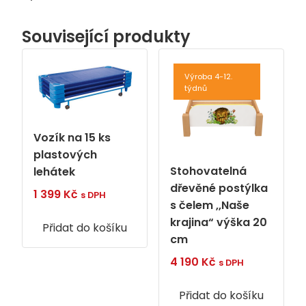
Související produkty
Výroba 4-12.
týdnů
Vozík na 15 ks
plastových
Stohovatelná
lehátek
dřevěné postýlka
1 399
Kč
s DPH
s čelem ,,Naše
krajina“ výška 20
Přidat do košíku
cm
4 190
Kč
s DPH
Přidat do košíku