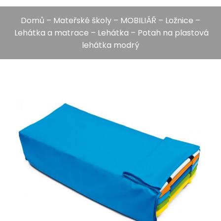
Domů
–
Mateřské školy
–
MOBILIÁŘ
–
Ložnice
–
Lehátka a matrace
–
Lehátka
– Potah na plastová
lehátka modrý