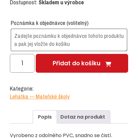
Dostupnost:
Skladem u výrobce
Poznámka k objednávce
(volitelný)
Potah
Přidat do košíku
na
plastová
lehátka
Kategorie:
modrý
Lehátka — Mateřské školy
množství
Popis
Dotaz na produkt
Vyrobeno z odolného PVC, snadno se čistí.