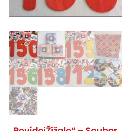
„PovídejŽížalo“ – Soubor