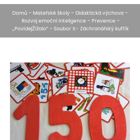
Domů
–
Mateřské školy
–
Didaktická výchova
–
Rozvoj emoční inteligence
–
Prevence
–
„PovídejŽížalo“ – Soubor II.- Záchranářský kufřík