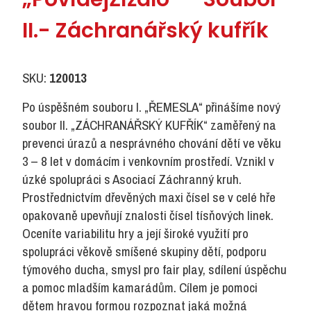
II.- Záchranářský kufřík
SKU:
120013
Po úspěšném souboru I. „ŘEMESLA“ přinášíme nový
soubor II. „ZÁCHRANÁŘSKÝ KUFŘÍK“ zaměřený na
prevenci úrazů a nesprávného chování dětí ve věku
3 – 8 let v domácím i venkovním prostředí. Vznikl v
úzké spolupráci s Asociací Záchranný kruh.
Prostřednictvím dřevěných maxi čísel se v celé hře
opakovaně upevňují znalosti čísel tísňových linek.
Oceníte variabilitu hry a její široké využití pro
spolupráci věkově smíšené skupiny dětí, podporu
týmového ducha, smysl pro fair play, sdílení úspěchu
a pomoc mladším kamarádům. Cílem je pomoci
dětem hravou formou rozpoznat jaká možná