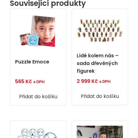
Související produkty
Lidé kolem nás –
Puzzle Emoce
sada dřevěných
figurek
2 999
Kč
565
Kč
s DPH
s DPH
Přidat do košíku
Přidat do košíku