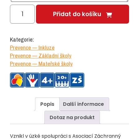
„PovídejŽížalo“
Přidat do košíku
-
Soubor
II.-
Kategorie:
Záchranářský
Prevence — Inkluze
kufřík
Prevence — Základní školy
množství
Prevence — Mateřské školy
Popis
Další informace
Dotaz na produkt
Vznikl v úzké spolupráci s Asociací Záchranný