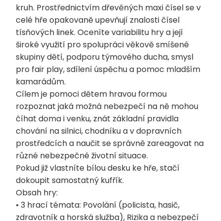
kruh. Prostřednictvím dřevěných maxi čísel se v
celé hře opakovaně upevňují znalosti čísel
tísňových linek. Oceníte variabilitu hry a její
široké využití pro spolupráci věkově smíšené
skupiny dětí, podporu týmového ducha, smysl
pro fair play, sdílení úspěchu a pomoc mladším
kamarádům.
Cílem je pomoci dětem hravou formou
rozpoznat jaká možná nebezpečí na ně mohou
číhat doma i venku, znát základní pravidla
chování na silnici, chodníku a v dopravních
prostředcích a naučit se správně zareagovat na
různé nebezpečné životní situace.
Pokud již vlastníte bílou desku ke hře, stačí
dokoupit samostatný kufřík.
Obsah hry:
• 3 hrací témata: Povolání (policista, hasič,
zdravotník a horská služba), Rizika a nebezpečí