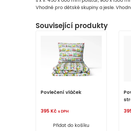
š x v: 450 x 600 mm polštář, 900 x 1300 m
Vhodné pro dětské skupiny a jesle. Vhodné
Související produkty
Povlečení vláček
Po
str
395
Kč
39
s DPH
Přidat do košíku