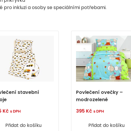
m přikrývka
 pro inkluzi a osoby se speciálními potřebami.
vlečení stavební
Povlečení ovečky –
oje
modrozelené
5
Kč
395
Kč
s DPH
s DPH
Přidat do košíku
Přidat do košíku