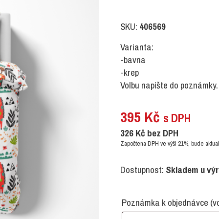
SKU:
406569
Varianta:
-bavna
-krep
Volbu napište do poznámky.
395
Kč
s DPH
326
Kč
bez DPH
Započtena DPH ve výši 21%, bude aktual
Dostupnost:
Skladem u vý
Poznámka k objednávce
(v