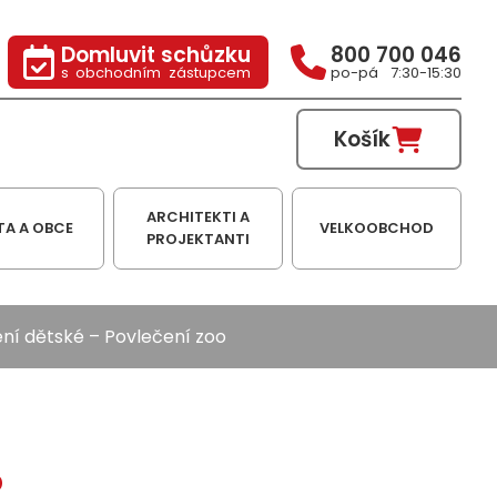
Domluvit schůzku
800 700 046
s obchodním zástupcem
po-pá 7:30-15:30
Košík
ARCHITEKTI A
TA A OBCE
VELKOOBCHOD
PROJEKTANTI
ní dětské
– Povlečení zoo
o