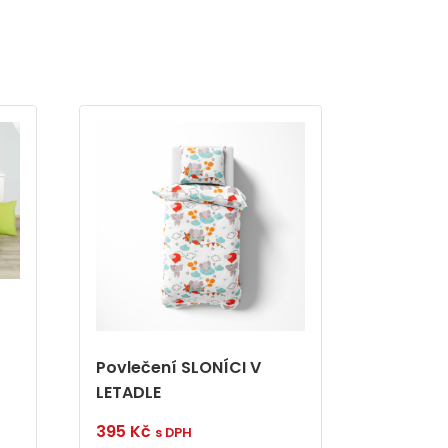
Povlečení SLONÍCI V
LETADLE
395
Kč
s DPH