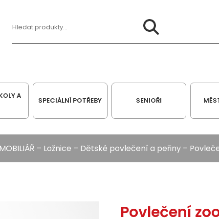
Hledat:
KOLY A
SPECIÁLNÍ POTŘEBY
SENIOŘI
MĚS
MOBILIÁŘ
–
Ložnice
–
Dětské povlečení a peřiny
–
Povleče
Povlečení zo