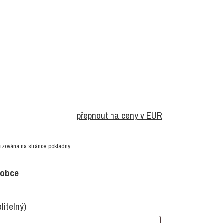
přepnout na ceny v EUR
izována na stránce pokladny.
robce
olitelný)