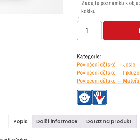
Povlečení
zoo
množství
Kategorie:
Povlečení dětské — Jesle
Povlečení dětské — Inkluze
Povlečení dětské — Mateřs
Popis
Další informace
Dotaz na produkt