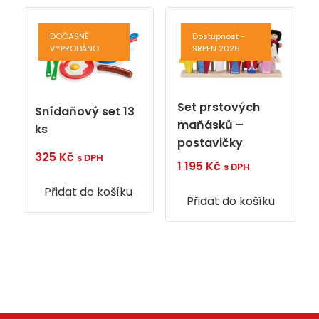
DOČASNĚ
Dostupnost -
VYPRODÁNO
SRPEN 2026
Set prstových
Snídaňový set 13
maňásků –
ks
postavičky
325
Kč
s DPH
1 195
Kč
s DPH
Přidat do košíku
Přidat do košíku