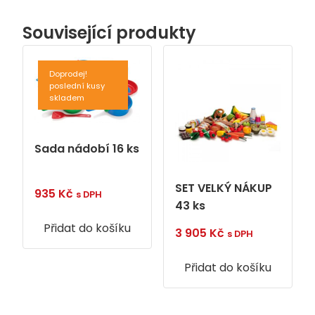
Související produkty
Doprodej!
poslední kusy
skladem
Sada nádobí 16 ks
SET VELKÝ NÁKUP
935
Kč
s DPH
43 ks
Přidat do košíku
3 905
Kč
s DPH
Přidat do košíku