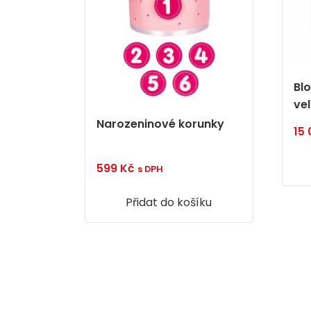
Bl
ve
Narozeninové korunky
15
599
Kč
s DPH
Přidat do košíku