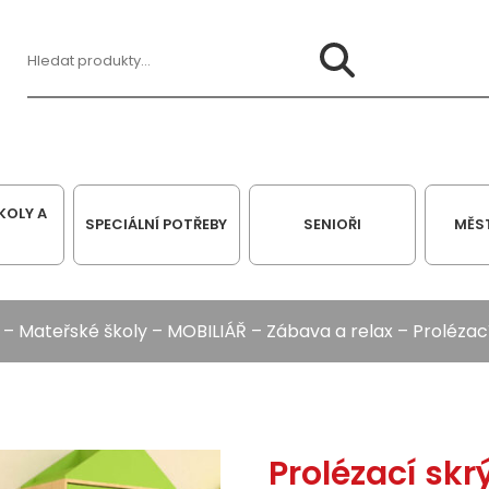
Hledat:
KOLY A
SPECIÁLNÍ POTŘEBY
SENIOŘI
MĚS
–
Mateřské školy
–
MOBILIÁŘ
–
Zábava a relax
– Prolézac
Prolézací skr