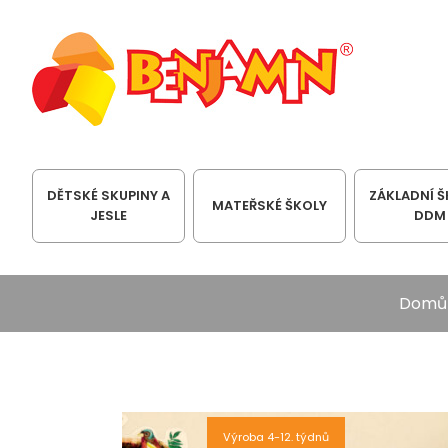
DĚTSKÉ SKUPINY A
ZÁKLADNÍ Š
MATEŘSKÉ ŠKOLY
JESLE
DDM
Domů
Výroba 4-12. týdnů