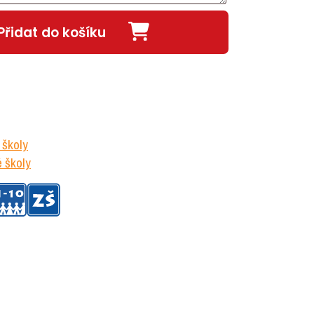
Přidat do košíku
 školy
 školy