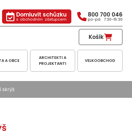
Domluvit schůzku
800 700 046
s obchodním zástupcem
po-pá 7:30-15:30
Košík
ARCHITEKTI A
TA A OBCE
VELKOOBCHOD
PROJEKTANTI
í skrýš
ýš