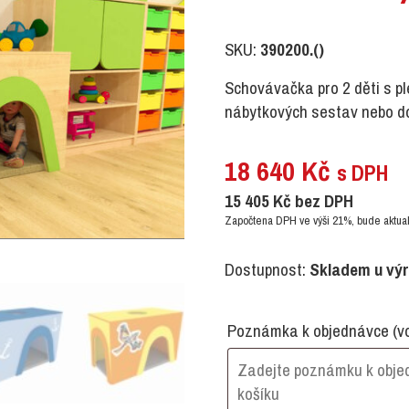
SKU:
390200.()
Schovávačka pro 2 děti s pl
nábytkových sestav nebo do
18 640
Kč
s DPH
15 405
Kč
bez DPH
Započtena DPH ve výši 21%, bude aktual
Dostupnost:
Skladem u vý
Poznámka k objednávce
(v