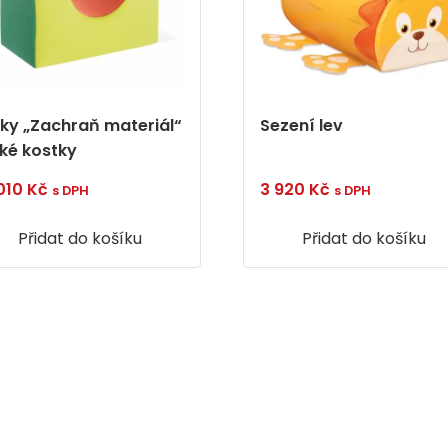
oky „Zachraň materiál“
Sezení lev
lké kostky
 010
Kč
3 920
Kč
s DPH
s DPH
Přidat do košíku
Přidat do košíku