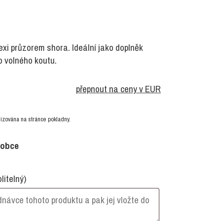
exi průzorem shora. Ideální jako doplněk
 volného koutu.
přepnout na ceny v EUR
izována na stránce pokladny.
robce
olitelný)