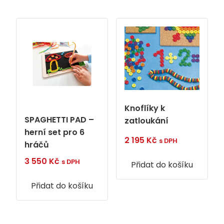
Knoflíky k
SPAGHETTI PAD –
zatloukání
herní set pro 6
2 195
Kč
s DPH
hráčů
3 550
Kč
s DPH
Přidat do košíku
Přidat do košíku