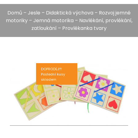
Domů
–
Jesle
–
Didaktická výchova
–
Rozvoj jemné
motoriky
–
Jemná motorika
–
Navlékání, provlékání,
zatloukání
– Provlékanka tvary
DOPRODEJ!!!
Poslední kusy
skladem