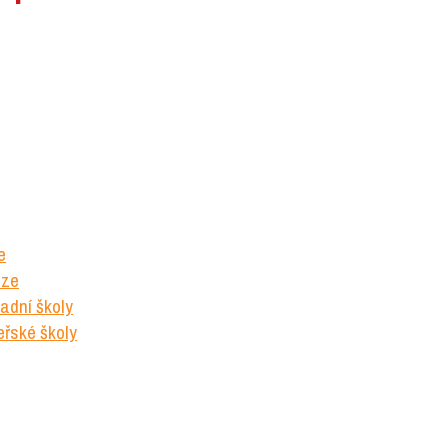
e
uze
adní školy
řské školy