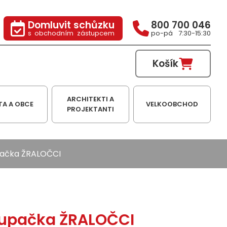
Domluvit schůzku
800 700 046
s obchodním zástupcem
po-pá 7:30-15:30
Košík
ARCHITEKTI A
TA A OBCE
VELKOOBCHOD
PROJEKTANTI
pačka ŽRALOČCI
oupačka ŽRALOČCI