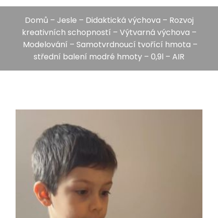
Domů
–
Jesle
–
Didaktická výchova
–
Rozvoj
kreativních schopností
–
Výtvarná výchova
–
Modelování
– Samotvrdnoucí tvořící hmota –
střední balení modré hmoty – 0,9l – AIR