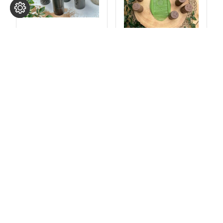
Obtiskovací
válečky –
Obtiskovací
doprava
válečky – emoce
599
Kč
s DPH
599
Kč
s DPH
Přidat do košíku
Přidat do košíku
Kontakty
GDPR
Obchodní
Reklamace