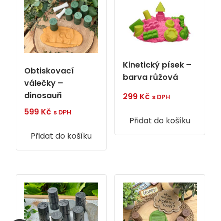
Kinetický písek –
Obtiskovací
barva růžová
válečky –
dinosauři
299
Kč
s DPH
599
Kč
s DPH
Přidat do košíku
Přidat do košíku