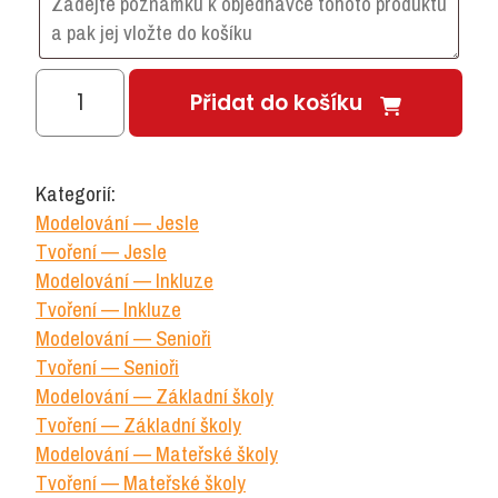
Samotvrdnoucí
Přidat do košíku
tvořící
hmota
-
Kategorií:
střední
Modelování — Jesle
balení
Tvoření — Jesle
modré
Modelování — Inkluze
hmoty
Tvoření — Inkluze
Modelování — Senioři
-
Tvoření — Senioři
0,9l
Modelování — Základní školy
-
Tvoření — Základní školy
AIR
Modelování — Mateřské školy
množství
Tvoření — Mateřské školy