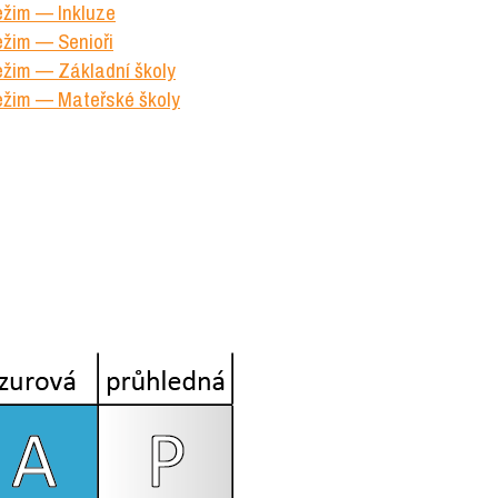
ežim — Inkluze
ežim — Senioři
režim — Základní školy
režim — Mateřské školy