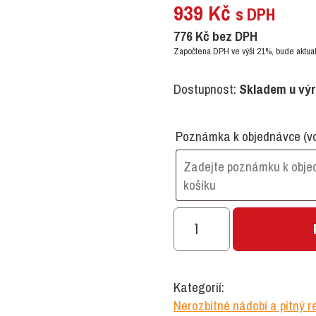
939
Kč
s DPH
776
Kč
bez DPH
Započtena DPH ve výši 21%, bude aktual
Dostupnost:
Skladem u vý
Poznámka k objednávce
(v
Set
nerozbitných
nižších
hrnků
Kategorií:
s
Nerozbitné nádobí a pitný 