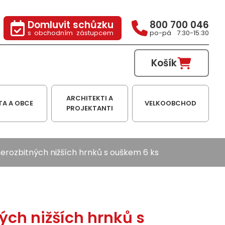
Domluvit schůzku
800 700 046
s obchodním zástupcem
po-pá 7:30-15:30
Košík
ARCHITEKTI A
TA A OBCE
VELKOOBCHOD
PROJEKTANTI
erozbitných nižších hrnků s ouškem 6 ks
ých nižších hrnků s