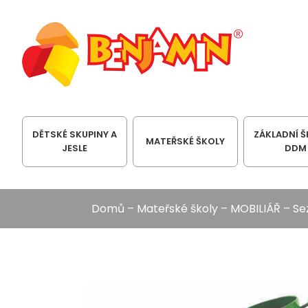
DĚTSKÉ SKUPINY A
ZÁKLADNÍ Š
MATEŘSKÉ ŠKOLY
JESLE
DDM
Domů
–
Mateřské školy
–
MOBILIÁŘ
–
Se