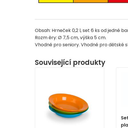
Obsah: Hrneček 0,2 l, set 6 ks od jedné ba
Rozm ěry: Ø 7,5 cm, výška 5 cm.
Vhodné pro seniory. Vhodné pro dětské sk
Související produkty
Se
pl