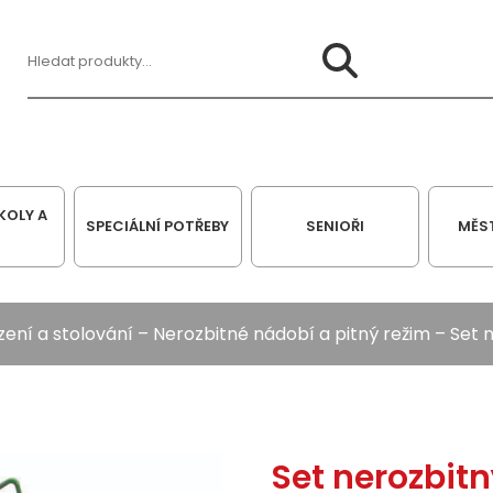
Hledat:
KOLY A
SPECIÁLNÍ POTŘEBY
SENIOŘI
MĚS
zení a stolování
–
Nerozbitné nádobí a pitný režim
– Set n
Set nerozbitn