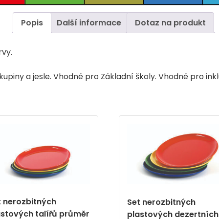
Popis
Další informace
Dotaz na produkt
rvy.
upiny a jesle. Vhodné pro Základní školy. Vhodné pro inkl
t nerozbitných
Set nerozbitných
astových talířů průměr
plastových dezertních