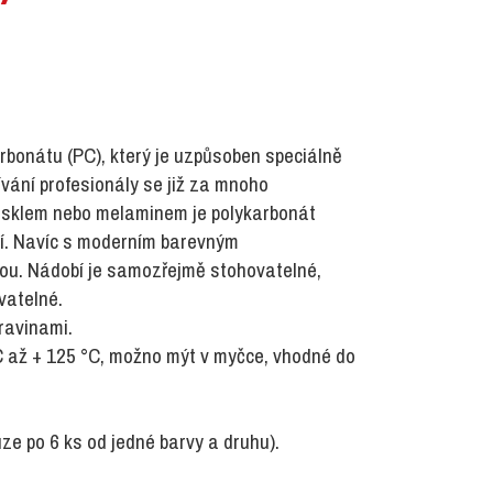
rbonátu (PC), který je uzpůsoben speciálně
ívání profesionály se již za mnoho
se sklem nebo melaminem je polykarbonát
hčí. Navíc s moderním barevným
tou. Nádobí je samozřejmě stohovatelné,
vatelné.
travinami.
C až + 125 °C, možno mýt v myčce, vhodné do
ze po 6 ks od jedné barvy a druhu).