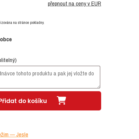
přepnout na ceny v EUR
izována na stránce pokladny.
robce
olitelný)
Přidat do košíku
režim — Jesle