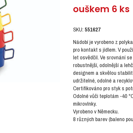
ouškem 6 ks
SKU:
551627
Nádobí je vyrobeno z polyka
pro kontakt s jídlem. V použ
let osvědčil. Ve srovnání 
robustnější, odolnější a le
designem a skvělou stabili
udržitelné, odolné a recyklo
Certifikováno pro styk s po
Odolné vůči teplotám -40 °
mikrovlnky.
Vyrobeno v Německu.
8 různých barev (baleno pou